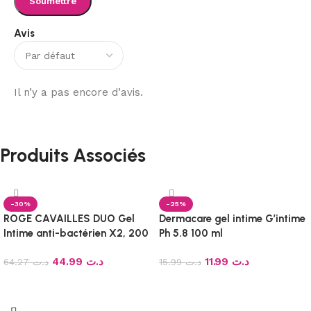
Avis
Il n’y a pas encore d’avis.
Produits Associés
-30%
-25%
ROGE CAVAILLES DUO Gel
Dermacare gel intime G’intime
Intime anti-bactérien X2, 200
Ph 5.8 100 ml
ml
44.99
د.ت
11.99
د.ت
64.27
د.ت
15.99
د.ت
Ajouter au panier
Ajouter au panier