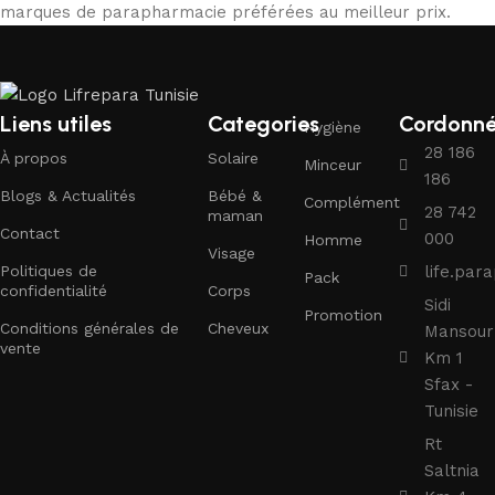
marques de parapharmacie préférées au meilleur prix.
Liens utiles
Categories
Cordonn
Hygiène
28 186
À propos
Solaire
Minceur
186
Blogs & Actualités
Bébé &
Complément
28 742
maman
Contact
000
Homme
Visage
Politiques de
life.pa
Pack
confidentialité
Corps
Sidi
Promotion
Conditions générales de
Cheveux
Mansour
vente
Km 1
Sfax -
Tunisie
Rt
Saltnia