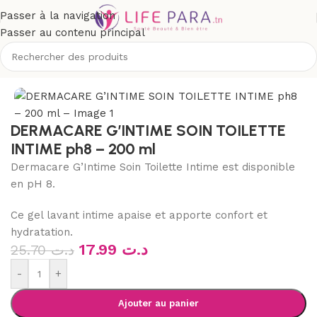
Passer à la navigation
Passer au contenu principal
Accueil
/
Boutique
/
Hygiène
/
Hygiène intime
/
Toilette intime
DERMACARE G’INTIME SOIN TOILETTE
INTIME ph8 – 200 ml
Dermacare G’Intime Soin Toilette Intime est disponible
en pH 8.
Ce gel lavant intime apaise et apporte confort et
hydratation.
17.99
د.ت
25.70
د.ت
-
+
Ajouter au panier