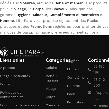
dédiés aux
Solaires
, aux soins
Bébé et maman
, aux produits
pour le
Visage
, le
Corps
, les
Cheveux
, ainsi que nos
gammes
Hygiène
,
Minceur
,
Compléments alimentaires
et
Homme
. Life Para vous propose également des
Packs
pratiques et des
Promotions
régulières pour profiter de vos
marques de parapharmacie préférées au meilleur prix.
Liens utiles
Categories
Cordonn
Hygiène
28 186
À propos
Solaire
Minceur
186
Blogs & Actualités
Bébé &
Complément
28 742
maman
Contact
000
Homme
Visage
Politiques de
life.pa
Pack
confidentialité
Corps
Sidi
Promotion
Conditions générales de
Cheveux
Mansour