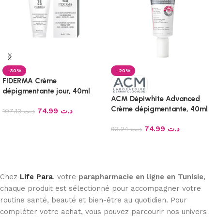
-30%
-20%
FIDERMA Crème
dépigmentante jour, 40ml
ACM Dépiwhite Advanced
Crème dépigmentante, 40ml
74.99
د.ت
107.13
د.ت
Ajouter au panier
74.99
د.ت
93.24
د.ت
Ajouter au panier
Chez
Life Para
, votre
parapharmacie en ligne en Tunisie
,
chaque produit est sélectionné pour accompagner votre
routine santé, beauté et bien-être au quotidien. Pour
compléter votre achat, vous pouvez parcourir nos univers