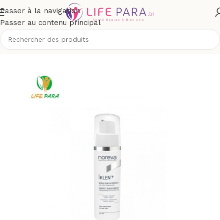
Passer à la navigation
Passer au contenu principal
ccueil
/
Boutique
/
Visage
/
Soins anti-taches et dépigmentants