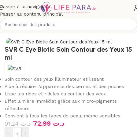
Passer à la navigation
Passer au contenu principal
Boutique
/
Visage
/
Yeux et lèvres
/
Soins anti-poches et cernes
SVR C Eye Biotic Soin Contour des Yeux 15
ml
Soin contour des yeux illuminateur et lissant
Aide à réduire l’apparence des cernes et des poches
Lisse les rides et ridules du contour des yeux
Effet lumière immédiat grâce aux micro-pigments
réflecteurs
Convient à tous les types de peau, même sensibles
72.99
د.ت
91.24
د.ت
-
+