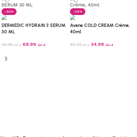
-30%
-20%
DERMEDIC HYDRAIN 3 SERUM
Avene COLD CREAM Crème,
30 ML
40ml
69.99
د.ت
34.99
د.ت
99.98
د.ت
43.74
د.ت
Ajouter au panier
Ajouter au panier