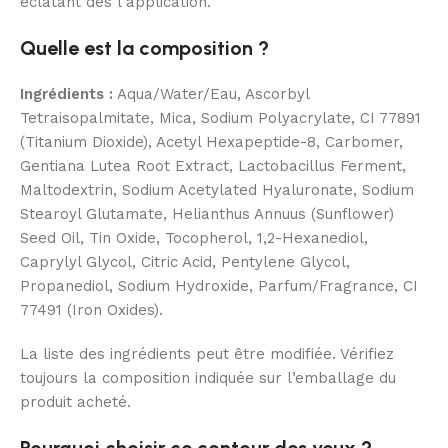
éclatant dès l’application.
Quelle est la composition ?
Ingrédients :
Aqua/Water/Eau, Ascorbyl
Tetraisopalmitate, Mica, Sodium Polyacrylate, CI 77891
(Titanium Dioxide), Acetyl Hexapeptide-8, Carbomer,
Gentiana Lutea Root Extract, Lactobacillus Ferment,
Maltodextrin, Sodium Acetylated Hyaluronate, Sodium
Stearoyl Glutamate, Helianthus Annuus (Sunflower)
Seed Oil, Tin Oxide, Tocopherol, 1,2-Hexanediol,
Caprylyl Glycol, Citric Acid, Pentylene Glycol,
Propanediol, Sodium Hydroxide, Parfum/Fragrance, CI
77491 (Iron Oxides).
La liste des ingrédients peut être modifiée. Vérifiez
toujours la composition indiquée sur l’emballage du
produit acheté.
Pourquoi choisir ce contour des yeux ?