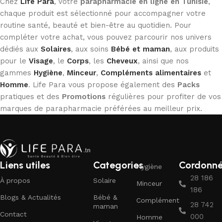
Chez
Life Para
, votre
parapharmacie en ligne en Tunisie
,
chaque produit est sélectionné pour accompagner votre
routine santé, beauté et bien-être au quotidien. Pour
compléter votre achat, vous pouvez parcourir nos univers
dédiés aux
Solaires
, aux soins
Bébé et maman
, aux produits
pour le
Visage
, le
Corps
, les
Cheveux
, ainsi que nos
gammes
Hygiène
,
Minceur
,
Compléments alimentaires
et
Homme
. Life Para vous propose également des
Packs
pratiques et des
Promotions
régulières pour profiter de vos
marques de parapharmacie préférées au meilleur prix.
Liens utiles
Categories
Cordonn
Hygiène
28 186
À propos
Solaire
Minceur
186
Blogs & Actualités
Bébé &
Complément
28 742
maman
Contact
000
Homme