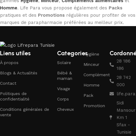
gammes
Hygiène
,
Minceur
,
Compléments alimentaires
et
Homme
. Life Para vous propose également des
Packs
pratiques et des
Promotions
régulières pour profiter de vos
marques de parapharmacie préférées au meilleur prix.
Liens utiles
Categories
Cordonn
Hygiène
28 186
À propos
Solaire
Minceur
186
Blogs & Actualités
Bébé &
Complément
28 742
maman
Contact
000
Homme
Visage
Politiques de
life.pa
Pack
confidentialité
Corps
Sidi
Promotion
Conditions générales de
Cheveux
Mansour
vente
Km 1
Sfax -
Tunisie