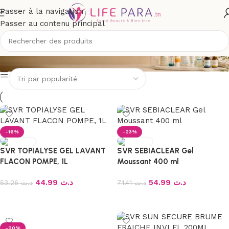
Passer à la navigation
Passer au contenu principal
SVR
-16%
-23%
SVR TOPIALYSE GEL LAVANT
SVR SEBIACLEAR Gel
FLACON POMPE, 1L
Moussant 400 ml
44.99
د.ت
54.99
د.ت
53.26
د.ت
71.41
د.ت
Ajouter au panier
Ajouter au panier
-20%