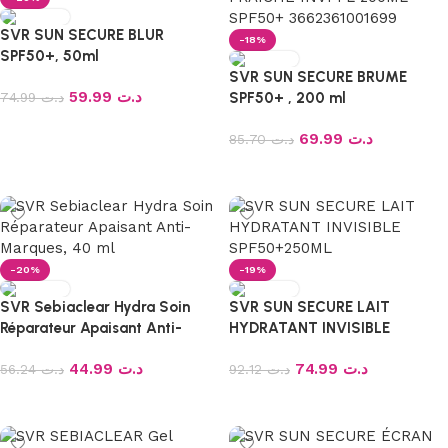
SVR SUN SECURE BLUR
-18%
SPF50+, 50ml
SVR SUN SECURE BRUME
59.99
د.ت
74.99
د.ت
SPF50+ , 200 ml
Ajouter au panier
69.99
د.ت
85.70
د.ت
Ajouter au panier
-20%
-19%
SVR Sebiaclear Hydra Soin
SVR SUN SECURE LAIT
Réparateur Apaisant Anti-
HYDRATANT INVISIBLE
Marques, 40 ml
SPF50+250ML
44.99
د.ت
74.99
د.ت
56.24
د.ت
92.12
د.ت
Ajouter au panier
Ajouter au panier