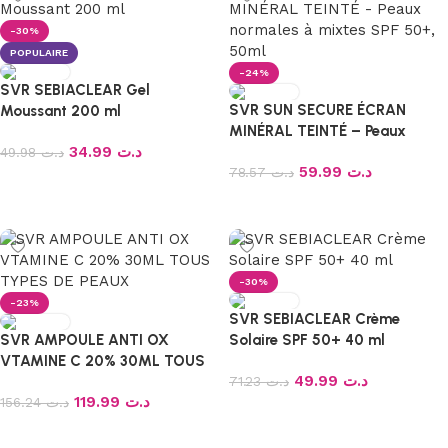
-30%
POPULAIRE
-24%
SVR SEBIACLEAR Gel
SVR SUN SECURE ÉCRAN
Moussant 200 ml
MINÉRAL TEINTÉ – Peaux
34.99
د.ت
normales à mixtes SPF 50+,
49.98
د.ت
59.99
د.ت
50ml
78.57
د.ت
Ajouter au panier
Ajouter au panier
-30%
-23%
SVR SEBIACLEAR Crème
SVR AMPOULE ANTI OX
Solaire SPF 50+ 40 ml
VTAMINE C 20% 30ML TOUS
49.99
د.ت
TYPES DE PEAUX
71.23
د.ت
119.99
د.ت
156.24
د.ت
Ajouter au panier
Ajouter au panier