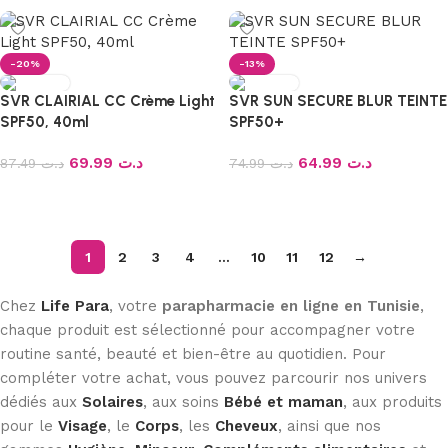
-20%
-13%
SVR CLAIRIAL CC Crème Light
SVR SUN SECURE BLUR TEINTE
SPF50, 40ml
SPF50+
69.99
د.ت
64.99
د.ت
87.49
د.ت
74.99
د.ت
Ajouter au panier
Ajouter au panier
1
2
3
4
…
10
11
12
→
Chez
Life Para
, votre
parapharmacie en ligne en Tunisie
,
chaque produit est sélectionné pour accompagner votre
routine santé, beauté et bien-être au quotidien. Pour
compléter votre achat, vous pouvez parcourir nos univers
dédiés aux
Solaires
, aux soins
Bébé et maman
, aux produits
pour le
Visage
, le
Corps
, les
Cheveux
, ainsi que nos