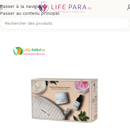
Passer à la navigation
Passer au contenu principal
outique
/
Visage
/
Soins anti-âge et anti-rides
/
Rides installées