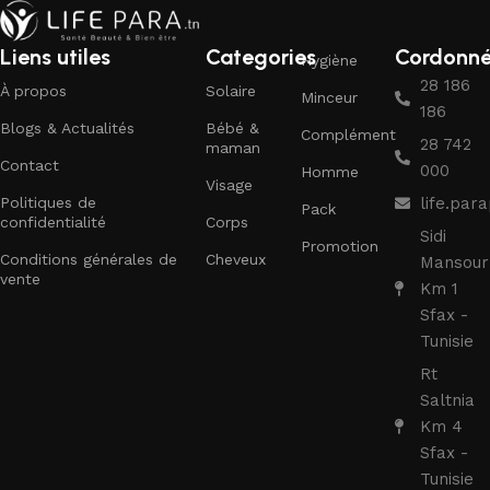
Liens utiles
Categories
Cordonn
Hygiène
28 186
À propos
Solaire
Minceur
186
Blogs & Actualités
Bébé &
Complément
28 742
maman
Contact
000
Homme
Visage
Politiques de
life.pa
Pack
confidentialité
Corps
Sidi
Promotion
Conditions générales de
Cheveux
Mansour
vente
Km 1
Sfax -
Tunisie
Rt
Saltnia
Km 4
Sfax -
Tunisie