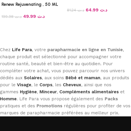
JOUR SPF20, 50ml
Renew Rejuvenating , 50 ML
64.99
د.ت
81.24
د.ت
49.99
د.ت
199.98
د.ت
Ajouter au panier
Lire la suite
Chez
Life Para
, votre
parapharmacie en ligne en Tunisie
,
chaque produit est sélectionné pour accompagner votre
routine santé, beauté et bien-être au quotidien. Pour
compléter votre achat, vous pouvez parcourir nos univers
dédiés aux
Solaires
, aux soins
Bébé et maman
, aux produits
pour le
Visage
, le
Corps
, les
Cheveux
, ainsi que nos
gammes
Hygiène
,
Minceur
,
Compléments alimentaires
et
Homme
. Life Para vous propose également des
Packs
pratiques et des
Promotions
régulières pour profiter de vos
marques de parapharmacie préférées au meilleur prix.