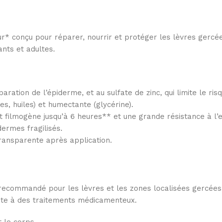
r* conçu pour réparer, nourrir et protéger les lèvres gercées
ants et adultes.
aration de l’épiderme, et au sulfate de zinc, qui limite le ris
s, huiles) et humectante (glycérine).
 filmogène jusqu’à 6 heures** et une grande résistance à l’e
ermes fragilisés.
transparente après application.
ecommandé pour les lèvres et les zones localisées gercées ou
uite à des traitements médicamenteux.
t le corps.