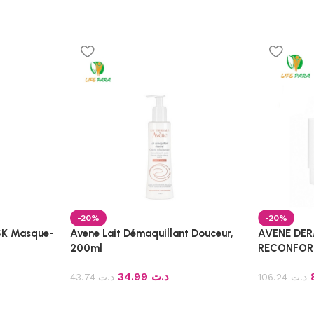
-20%
-20%
K Masque-
Avene Lait Démaquillant Douceur,
AVENE DE
200ml
RECONFOR
34.99
د.ت
43.74
د.ت
106.24
د.ت