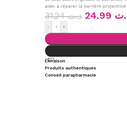
aider à réparer la barrière protectrice
24.99
.ت
31.24
د.ت
-
+
Livraison
Produits authentiques
Conseil parapharmacie