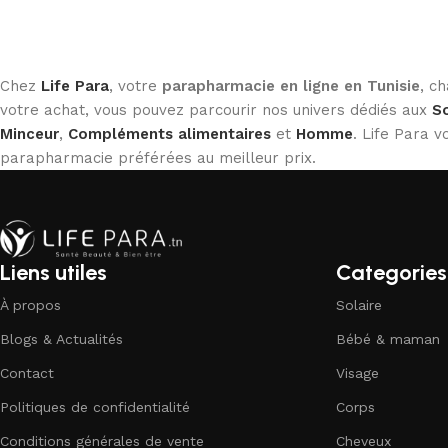
Chez
Life Para
, votre
parapharmacie en ligne en Tunisie
, c
votre achat, vous pouvez parcourir nos univers dédiés aux
So
Minceur
,
Compléments alimentaires
et
Homme
. Life Para
parapharmacie préférées au meilleur prix.
Liens utiles
Categories
À propos
Solaire
Blogs & Actualités
Bébé & maman
Contact
Visage
Politiques de confidentialité
Corps
Conditions générales de vente
Cheveux