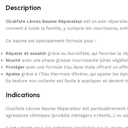
Description
Cicalfate Lèvres Baume Réparateur
est un soin réparateu
convient à toute la famille, y compris les nourrissons, enf
Ce baume est spécialement formulé pour :
Réparer et assainir
grâce au Sucralfate, qui favorise la rép
Nourrir
avec une phase grasse nourrissante (cires végétale
Protéger
avec une formule Eau dans Huile offrant un effet
Apaise
grâce à l’Eau thermale d’Avène, qui apaise les épid
Sa texture non collante est facile à appliquer et devient 
Indications
Cicalfate Lèvres Baume Réparateur est particulièrement r
agressions chimiques (produits ménagers irritants…) ou s
Il est adapté pour les irritations localisées sur le visage e