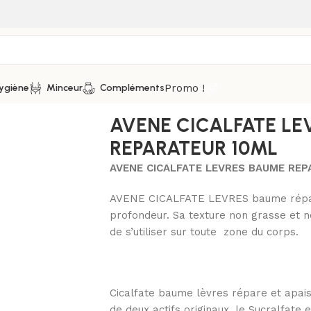
Promo !
ygiène
Minceur
Compléments
es et réparateurs
/
AVENE CICALFATE LEVRES BAUME REPAR
AVENE CICALFATE L
REPARATEUR 10ML
AVENE CICALFATE LEVRES BAUME REP
AVENE CICALFATE LEVRES baume réparat
profondeur. Sa texture non grasse et n
de s’utiliser sur toute zone du corps.
Cicalfate baume lèvres répare et apais
de deux actifs originaux, le Sucralfate e