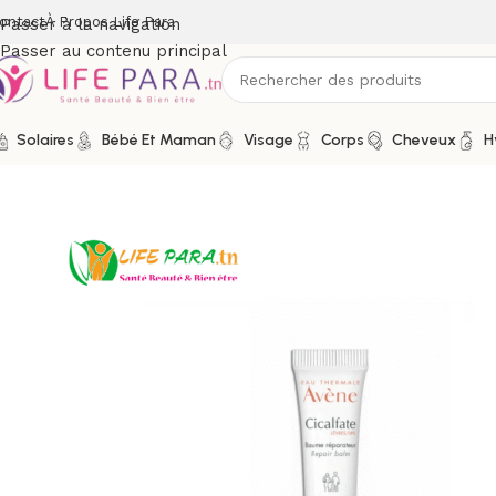
ontact
À Propos Life Para
Passer à la navigation
Passer au contenu principal
Solaires
Bébé Et Maman
Visage
Corps
Cheveux
H
Accueil
/
Boutique
/
Visage
/
Yeux et lèvres
/
Sticks baumes lèvr