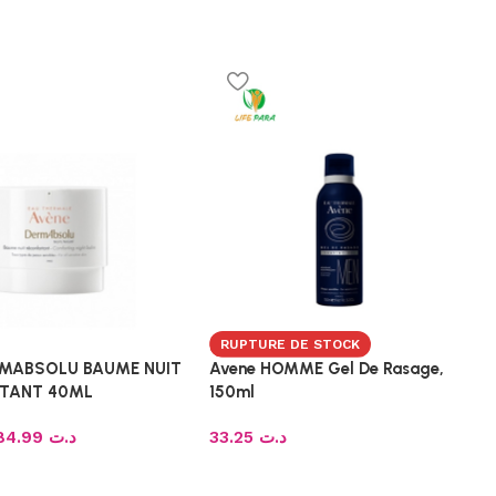
RUPTURE DE STOCK
RMABSOLU BAUME NUIT
Avene HOMME Gel De Rasage,
TANT 40ML
150ml
84.99
د.ت
33.25
د.ت