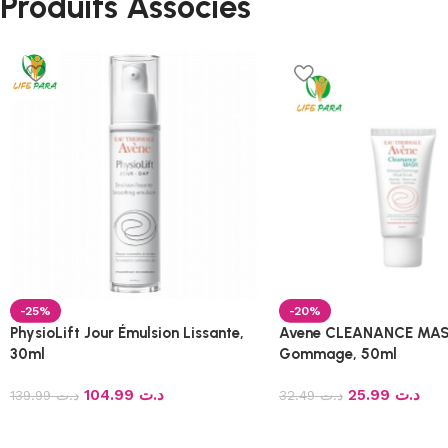
Produits Associés
-25%
-20%
PhysioLift Jour Émulsion Lissante,
Avene CLEANANCE MAS
30ml
Gommage, 50ml
104.99
د.ت
25.99
د.ت
139.99
د.ت
32.49
د.ت