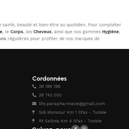
 santé, beauté et bien-être au quotidien. Pour compléter
e
, le
Corps
, les
Cheveux
, ainsi que nos gammes
Hygiène
,
ons
régulières pour profiter de vos marques de
Cordonnées
28 186 186
28 742 000
life.parapharmacie@gmail.com
Sidi Mansour Km 1 Sfax - Tunisie
Rt Saltnia Km 4 Sfax - Tunisie