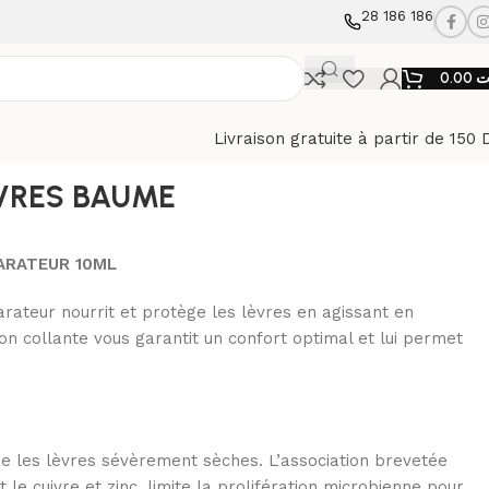
28 186 186
0.00
ت
Livraison gratuite à partir de 150 
ATEUR 10ML
EVRES BAUME
ARATEUR 10ML
eur nourrit et protège les lèvres en agissant en
on collante vous garantit un confort optimal et lui permet
e les lèvres sévèrement sèches. L’association brevetée
t le cuivre et zinc, limite la prolifération microbienne pour