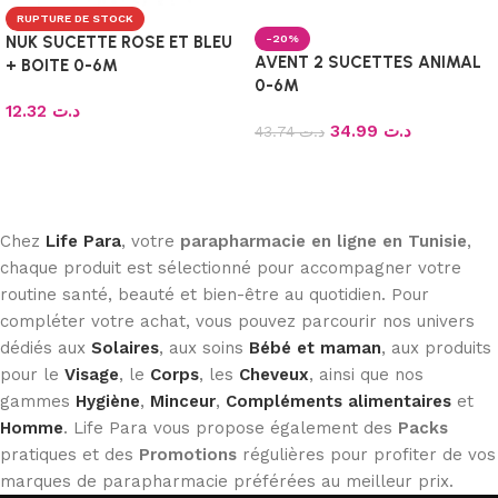
RUPTURE DE STOCK
-20%
NUK SUCETTE ROSE ET BLEU
AVENT 2 SUCETTES ANIMAL
+ BOITE 0-6M
0-6M
12.32
د.ت
34.99
د.ت
43.74
د.ت
Choix des options
Ajouter au panier
Chez
Life Para
, votre
parapharmacie en ligne en Tunisie
,
chaque produit est sélectionné pour accompagner votre
routine santé, beauté et bien-être au quotidien. Pour
compléter votre achat, vous pouvez parcourir nos univers
dédiés aux
Solaires
, aux soins
Bébé et maman
, aux produits
pour le
Visage
, le
Corps
, les
Cheveux
, ainsi que nos
gammes
Hygiène
,
Minceur
,
Compléments alimentaires
et
Homme
. Life Para vous propose également des
Packs
pratiques et des
Promotions
régulières pour profiter de vos
marques de parapharmacie préférées au meilleur prix.