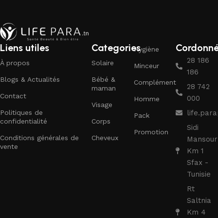
Liens utiles
Categories
Cordonn
Hygiène
28 186
À propos
Solaire
Minceur
186
Blogs & Actualités
Bébé &
Complément
28 742
maman
Contact
000
Homme
Visage
Politiques de
life.pa
Pack
confidentialité
Corps
Sidi
Promotion
Conditions générales de
Cheveux
Mansour
vente
Km 1
Sfax -
Tunisie
Rt
Saltnia
Km 4