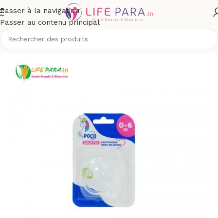
Passer à la navigation
Passer au contenu principal
Accueil
/
Boutique
/
Bébé et maman
/
Puériculture
/
Sucettes