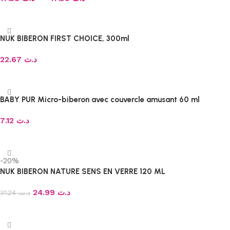
Choix des options
NUK BIBERON FIRST CHOICE, 300ml
22.67
د.ت
Choix des options
BABY PUR Micro-biberon avec couvercle amusant 60 ml
7.12
د.ت
Ajouter au panier
-20%
NUK BIBERON NATURE SENS EN VERRE 120 ML
24.99
د.ت
31.24
د.ت
Ajouter au panier