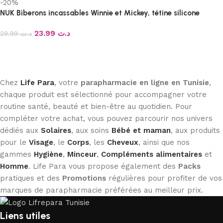
-20%
NUK Biberons incassables Winnie et Mickey, tétine silicone
23.99
د.ت
29.99
د.ت
Ajouter au panier
Chez
Life Para
, votre
parapharmacie en ligne en Tunisie
,
chaque produit est sélectionné pour accompagner votre
routine santé, beauté et bien-être au quotidien. Pour
compléter votre achat, vous pouvez parcourir nos univers
dédiés aux
Solaires
, aux soins
Bébé et maman
, aux produits
pour le
Visage
, le
Corps
, les
Cheveux
, ainsi que nos
gammes
Hygiène
,
Minceur
,
Compléments alimentaires
et
Homme
. Life Para vous propose également des
Packs
pratiques et des
Promotions
régulières pour profiter de vos
marques de parapharmacie préférées au meilleur prix.
Liens utiles