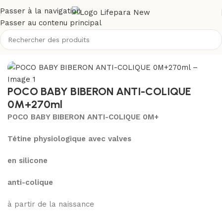
Passer à la navigation
Passer au contenu principal
Accueil
/
Boutique
/
Bébé et maman
/
Puériculture
/
Biberons
POCO BABY BIBERON ANTI-COLIQUE
0M+270ml
POCO BABY BIBERON ANTI-COLIQUE 0M+
Tétine physiologique avec valves
en silicone
anti-colique
à partir de la naissance