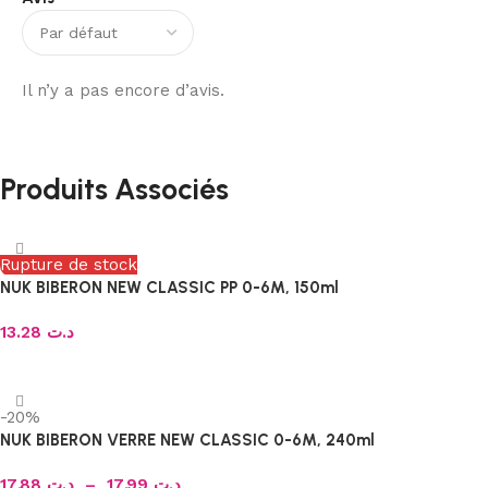
Il n’y a pas encore d’avis.
Produits Associés
Rupture de stock
NUK BIBERON NEW CLASSIC PP 0-6M, 150ml
13.28
د.ت
Choix des options
-20%
NUK BIBERON VERRE NEW CLASSIC 0-6M, 240ml
17.88
د.ت
–
17.99
د.ت