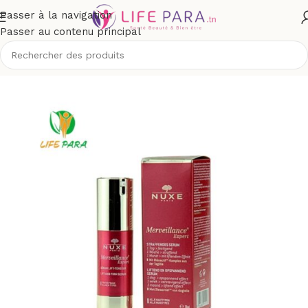
Passer à la navigation
Passer au contenu principal
outique
/
Visage
/
Soins anti-âge et anti-rides
/
Rides installées