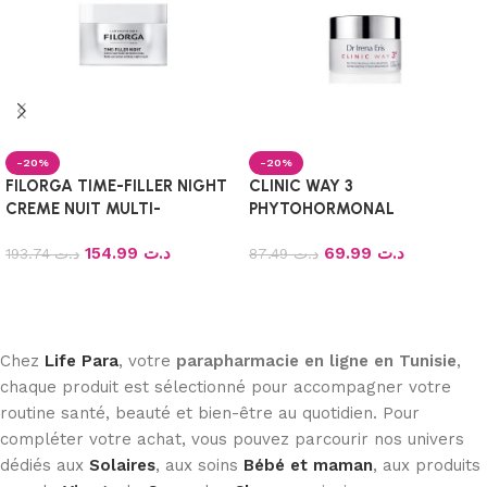
-20%
-20%
FILORGA TIME-FILLER NIGHT
CLINIC WAY 3
CREME NUIT MULTI-
PHYTOHORMONAL
CORRECTION RIDES 50ML
REJUVENATION CREME DE
154.99
د.ت
69.99
د.ت
193.74
د.ت
JOUR, 50ml
87.49
د.ت
Ajouter au panier
Ajouter au panier
Chez
Life Para
, votre
parapharmacie en ligne en Tunisie
,
chaque produit est sélectionné pour accompagner votre
routine santé, beauté et bien-être au quotidien. Pour
compléter votre achat, vous pouvez parcourir nos univers
dédiés aux
Solaires
, aux soins
Bébé et maman
, aux produits