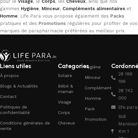
pour le
Visage
, le
Corps
, les
Cheveux
, ainsi que nos
gammes
Hygiène
,
Minceur
,
Compléments alimentaires
et
Homme
. Life Para vous propose également des
Packs
pratiques et des
Promotions
régulières pour profiter de vos
marques de parapharmacie préférées au meilleur prix.
Liens utiles
Categories
Cordonn
Hygiène
28 186
À propos
Solaire
Minceur
186
Blogs & Actualités
Bébé &
Complément
28 742
maman
Contact
000
Homme
Visage
Politiques de
life.pa
Pack
confidentialité
Corps
Sidi
Promotion
Conditions générales de
Cheveux
Mansour
vente
Km 1