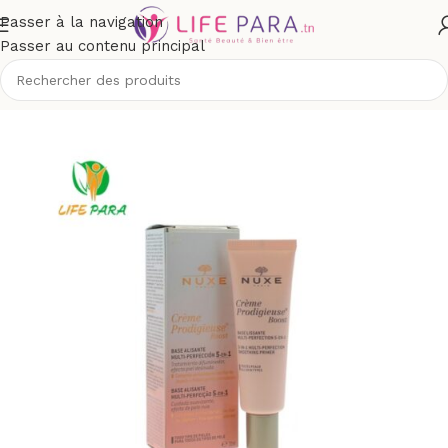
Passer à la navigation
Passer au contenu principal
outique
/
Visage
/
Soins anti-âge et anti-rides
/
Premières rides