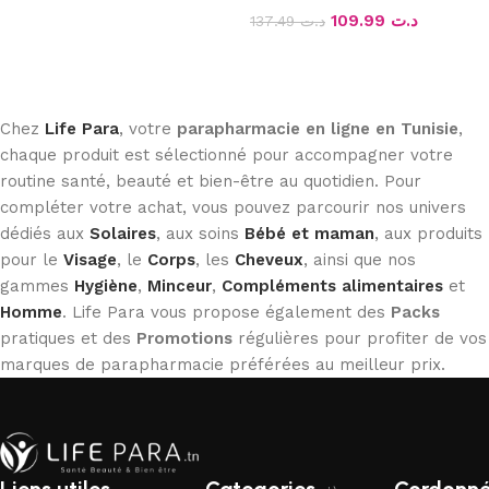
109.99
د.ت
137.49
د.ت
Lire la suite
Chez
Life Para
, votre
parapharmacie en ligne en Tunisie
,
chaque produit est sélectionné pour accompagner votre
routine santé, beauté et bien-être au quotidien. Pour
compléter votre achat, vous pouvez parcourir nos univers
dédiés aux
Solaires
, aux soins
Bébé et maman
, aux produits
pour le
Visage
, le
Corps
, les
Cheveux
, ainsi que nos
gammes
Hygiène
,
Minceur
,
Compléments alimentaires
et
Homme
. Life Para vous propose également des
Packs
pratiques et des
Promotions
régulières pour profiter de vos
marques de parapharmacie préférées au meilleur prix.