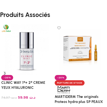
Produits Associés
-20%
-20%
CLINIC WAY 1°+ 2° CREME
RUPTURE DE STOCK
YEUX HYALURONIC
SMOOTHING, 15ml
MARTIDERM The originals
59.98
د.ت
74.97
د.ت
Proteos hydra plus SP PEAUX
Ajouter au panier
NORMALES-MIXTES