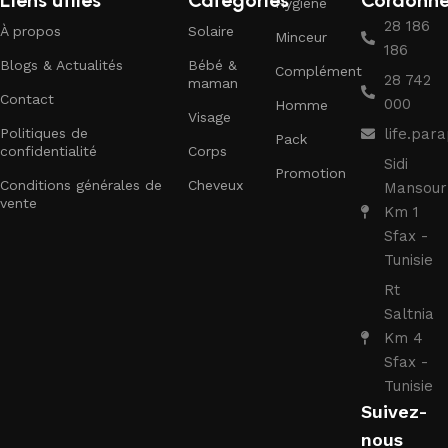
Liens utiles
Categories
Cordonn
Hygiène
28 186
À propos
Solaire
Minceur
186
Blogs & Actualités
Bébé &
Complément
28 742
maman
Contact
000
Homme
Visage
Politiques de
life.pa
Pack
confidentialité
Corps
Sidi
Promotion
Conditions générales de
Cheveux
Mansour
vente
Km 1
Sfax -
Tunisie
Rt
Saltnia
Km 4
Sfax -
Tunisie
Suivez-
nous