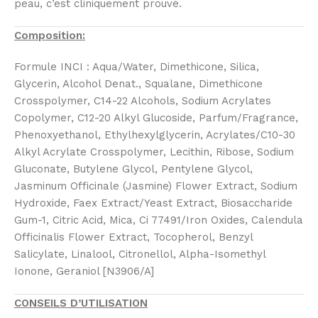
peau, c’est cliniquement prouvé.
Composition:
Formule INCI : Aqua/Water, Dimethicone, Silica,
Glycerin, Alcohol Denat., Squalane, Dimethicone
Crosspolymer, C14-22 Alcohols, Sodium Acrylates
Copolymer, C12-20 Alkyl Glucoside, Parfum/Fragrance,
Phenoxyethanol, Ethylhexylglycerin, Acrylates/C10-30
Alkyl Acrylate Crosspolymer, Lecithin, Ribose, Sodium
Gluconate, Butylene Glycol, Pentylene Glycol,
Jasminum Officinale (Jasmine) Flower Extract, Sodium
Hydroxide, Faex Extract/Yeast Extract, Biosaccharide
Gum-1, Citric Acid, Mica, Ci 77491/Iron Oxides, Calendula
Officinalis Flower Extract, Tocopherol, Benzyl
Salicylate, Linalool, Citronellol, Alpha-Isomethyl
Ionone, Geraniol [N3906/A]
CONSEILS D’UTILISATION