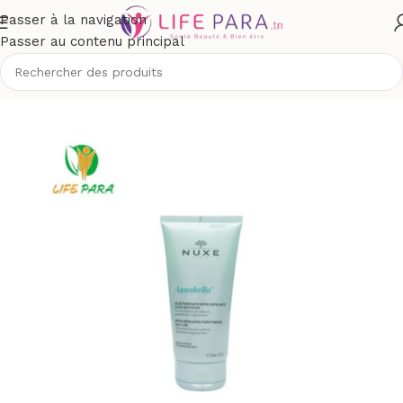
Passer à la navigation
Passer au contenu principal
Accueil
/
Boutique
/
Visage
/
Masques visage et gommage