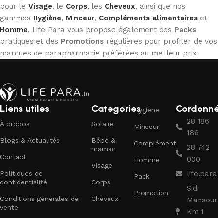
pour le
Visage
, le
Corps
, les
Cheveux
, ainsi que nos
gammes
Hygiène
,
Minceur
,
Compléments alimentaires
et
Homme
. Life Para vous propose également des
Packs
pratiques et des
Promotions
régulières pour profiter de vos
marques de parapharmacie préférées au meilleur prix.
Liens utiles
Categories
Cordonn
Hygiène
28 186
À propos
Solaire
Minceur
186
Blogs & Actualités
Bébé &
Complément
28 742
maman
Contact
000
Homme
Visage
Politiques de
life.pa
Pack
confidentialité
Corps
Sidi
Promotion
Conditions générales de
Cheveux
Mansour
vente
Km 1