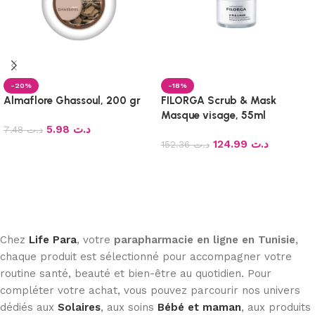
-20%
-18%
Almaflore Ghassoul, 200 gr
FILORGA Scrub & Mask
Masque visage, 55ml
5.98
د.ت
7.48
د.ت
124.99
د.ت
152.36
د.ت
Ajouter au panier
Ajouter au panier
Chez
Life Para
, votre
parapharmacie en ligne en Tunisie
,
chaque produit est sélectionné pour accompagner votre
routine santé, beauté et bien-être au quotidien. Pour
compléter votre achat, vous pouvez parcourir nos univers
dédiés aux
Solaires
, aux soins
Bébé et maman
, aux produits