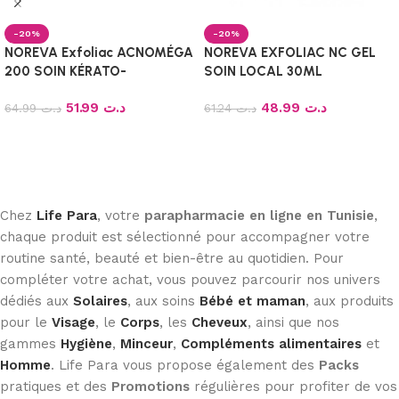
-20%
-20%
NOREVA Exfoliac ACNOMÉGA
NOREVA EXFOLIAC NC GEL
200 SOIN KÉRATO-
SOIN LOCAL 30ML
RÉGULATEUR MATIFIANT
51.99
د.ت
48.99
د.ت
30ML
64.99
د.ت
61.24
د.ت
Ajouter au panier
Ajouter au panier
Chez
Life Para
, votre
parapharmacie en ligne en Tunisie
,
chaque produit est sélectionné pour accompagner votre
routine santé, beauté et bien-être au quotidien. Pour
compléter votre achat, vous pouvez parcourir nos univers
dédiés aux
Solaires
, aux soins
Bébé et maman
, aux produits
pour le
Visage
, le
Corps
, les
Cheveux
, ainsi que nos
gammes
Hygiène
,
Minceur
,
Compléments alimentaires
et
Homme
. Life Para vous propose également des
Packs
pratiques et des
Promotions
régulières pour profiter de vos