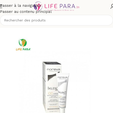
Passer à la navigation
Passer au contenu principal
ique
/
Visage
/
Soins peau grasse, mixte et acné
/
Soins teintés