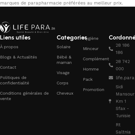
marques de parapharmacie préférées au meilleur prix.
Liens utiles
Categories
Cordonn
Hygiène
28 186
À propos
Solaire
Minceur
186
Blogs & Actualités
Bébé &
Complément
28 742
maman
Contact
000
Homme
Visage
Politiques de
life.pa
Pack
confidentialité
Corps
Sidi
Promotion
Conditions générales de
Cheveux
Mansour
vente
Km 1
Sfax -
Tunisie
Rt
Saltnia