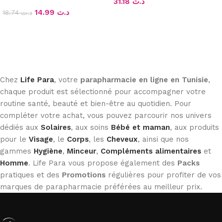
31.18
د.ت
50ML
14.99
د.ت
18.74
د.ت
Ajouter au panier
Ajouter au panier
Chez
Life Para
, votre
parapharmacie en ligne en Tunisie
,
chaque produit est sélectionné pour accompagner votre
routine santé, beauté et bien-être au quotidien. Pour
compléter votre achat, vous pouvez parcourir nos univers
dédiés aux
Solaires
, aux soins
Bébé et maman
, aux produits
pour le
Visage
, le
Corps
, les
Cheveux
, ainsi que nos
gammes
Hygiène
,
Minceur
,
Compléments alimentaires
et
Homme
. Life Para vous propose également des
Packs
pratiques et des
Promotions
régulières pour profiter de vos
marques de parapharmacie préférées au meilleur prix.