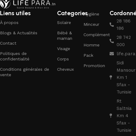
Liens utiles
Categories
Cordonn
Hygiène
28 186
À propos
Solaire
Minceur
186
Blogs & Actualités
Bébé &
Complément
28 742
maman
Contact
000
Homme
Visage
Politiques de
life.pa
Pack
confidentialité
Corps
Sidi
Promotion
Conditions générales de
Cheveux
Mansour
vente
Km 1
Sfax -
Tunisie
Rt
Saltnia
Km 4
Sfax -
Tunisie