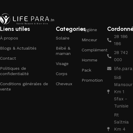
Liens utiles
Categories
Cordonn
Hygiène
28 186
À propos
Solaire
Minceur
186
Blogs & Actualités
Bébé &
Complément
28 742
maman
Contact
000
Homme
Visage
Politiques de
life.pa
Pack
confidentialité
Corps
Sidi
Promotion
Conditions générales de
Cheveux
Mansour
vente
Km 1
Sfax -
Tunisie
Rt
Saltnia
Km 4