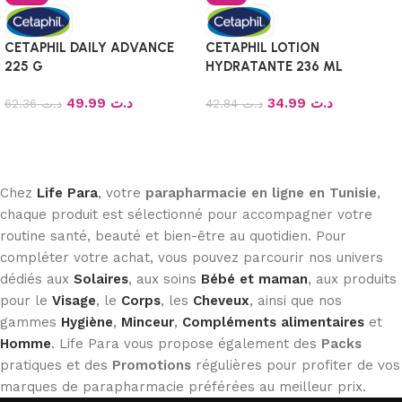
CETAPHIL DAILY ADVANCE
CETAPHIL LOTION
225 G
HYDRATANTE 236 ML
49.99
د.ت
34.99
د.ت
62.36
د.ت
42.84
د.ت
Ajouter au panier
Ajouter au panier
Chez
Life Para
, votre
parapharmacie en ligne en Tunisie
,
chaque produit est sélectionné pour accompagner votre
routine santé, beauté et bien-être au quotidien. Pour
compléter votre achat, vous pouvez parcourir nos univers
dédiés aux
Solaires
, aux soins
Bébé et maman
, aux produits
pour le
Visage
, le
Corps
, les
Cheveux
, ainsi que nos
gammes
Hygiène
,
Minceur
,
Compléments alimentaires
et
Homme
. Life Para vous propose également des
Packs
pratiques et des
Promotions
régulières pour profiter de vos
marques de parapharmacie préférées au meilleur prix.