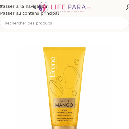
Passer à la navigation
Passer au contenu principal
Accueil
/
Boutique
/
Corps
/
Gommage et exfoliant corps