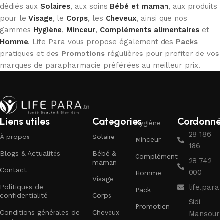
dédiés aux
Solaires
, aux soins
Bébé et maman
, aux produits
pour le
Visage
, le
Corps
, les
Cheveux
, ainsi que nos
gammes
Hygiène
,
Minceur
,
Compléments alimentaires
et
Homme
. Life Para vous propose également des
Packs
pratiques et des
Promotions
régulières pour profiter de vos
marques de parapharmacie préférées au meilleur prix.
Liens utiles
Categories
Cordonn
Hygiène
28 186
À propos
Solaire
Minceur
186
Blogs & Actualités
Bébé &
Complément
28 742
maman
Contact
000
Homme
Visage
Politiques de
life.pa
Pack
confidentialité
Corps
Sidi
Promotion
Conditions générales de
Cheveux
Mansour