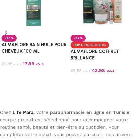
-25%
-37%
ALMAFLORE BAIN HUILE POUR
RUPTURE DE STOCK
CHEVEUX 100 ML
ALMAFLORE COFFRET
BRILLANCE
17.99
د.ت
23.95
د.ت
43.98
د.ت
69.58
د.ت
Ajouter au panier
Lire la suite
Chez
Life Para
, votre
parapharmacie en ligne en Tunisie
,
chaque produit est sélectionné pour accompagner votre
routine santé, beauté et bien-être au quotidien. Pour
compléter votre achat, vous pouvez parcourir nos univers