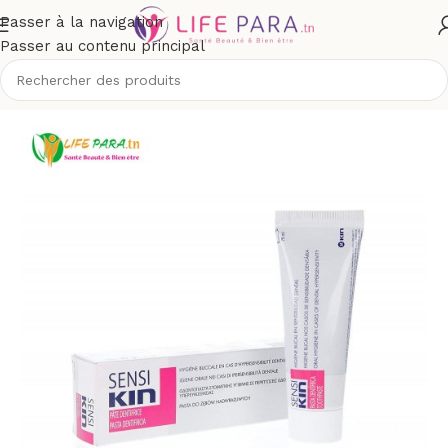
Passer à la navigation
Passer au contenu principal
Accueil
/
Boutique
/
Hygiène
/
Soins buccodentaires
/
Dentifrices