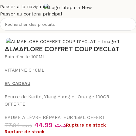
Passer à la navigation
Passer au contenu principal
Accueil
/
Boutique
/
promos
ALMAFLORE COFFRET COUP D’ECLAT
Bain d’huile 100ML
VITAMINE C 10ML
EN CADEAU
Beurre de Karité, Ylang Ylang et Orange 100GR
OFFERTE
BAUME A LÈVRE RÉPARATEUR 15ML OFFERT
44.99
د.ت
77.04
د.ت
Rupture de stock
Rupture de stock