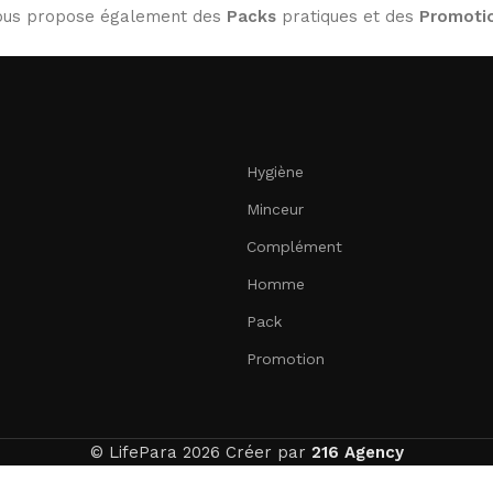
 vous propose également des
Packs
pratiques et des
Promoti
Hygiène
Minceur
Complément
Homme
Pack
Promotion
© LifePara 2026 Créer par
216 Agency