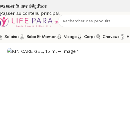
ontact
À Propos Life Para
Passer à la navigation
Passer au contenu principal
Solaires
Bébé Et Maman
Visage
Corps
Cheveux
H
Accueil
/
Boutique
/
Hygiène
/
Soins buccodentaires
/
Bain de bo