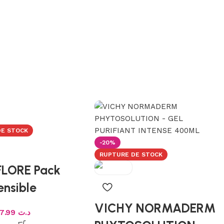
DE STOCK
-20%
RUPTURE DE STOCK
LORE Pack
ensible
VICHY NORMADERM
37.99
د.ت