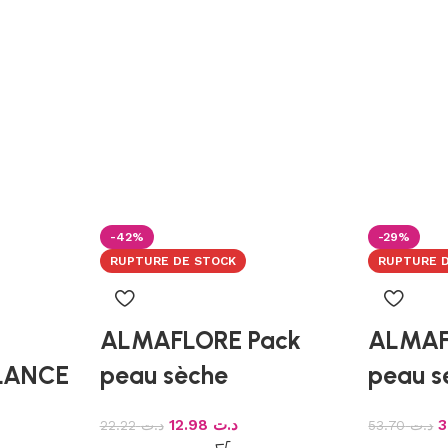
-42%
-29%
RUPTURE DE STOCK
RUPTURE 
ALMAFLORE Pack
ALMAF
LANCE
peau sèche
peau s
12.98
د.ت
22.22
د.ت
53.70
د.ت