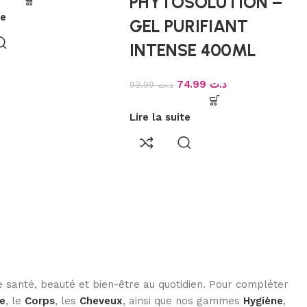
PHYTOSOLUTION –
te
GEL PURIFIANT
INTENSE 400ML
74.99
د.ت
93.99
د.ت
Lire la suite
 santé, beauté et bien-être au quotidien. Pour compléter
e
, le
Corps
, les
Cheveux
, ainsi que nos gammes
Hygiène
,