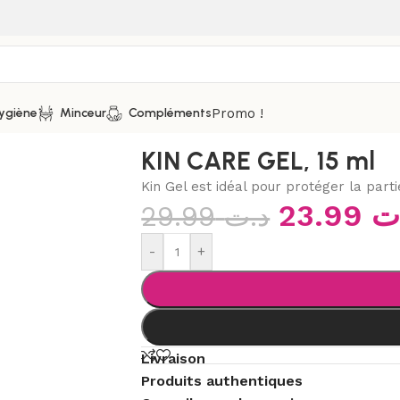
Promo !
ygiène
Minceur
Compléments
uche et solution gingivale
/
KIN CARE GEL, 15 ml
KIN CARE GEL, 15 ml
Kin Gel est idéal pour protéger la part
23.99
ت
29.99
د.ت
-
+
Livraison
Produits authentiques