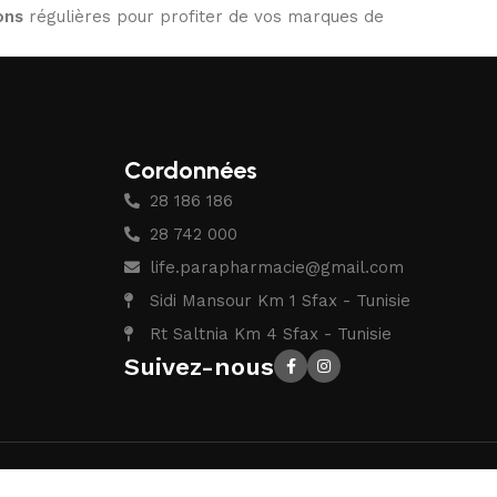
ons
régulières pour profiter de vos marques de
Cordonnées
28 186 186
28 742 000
life.parapharmacie@gmail.com
Sidi Mansour Km 1 Sfax - Tunisie
Rt Saltnia Km 4 Sfax - Tunisie
Suivez-nous