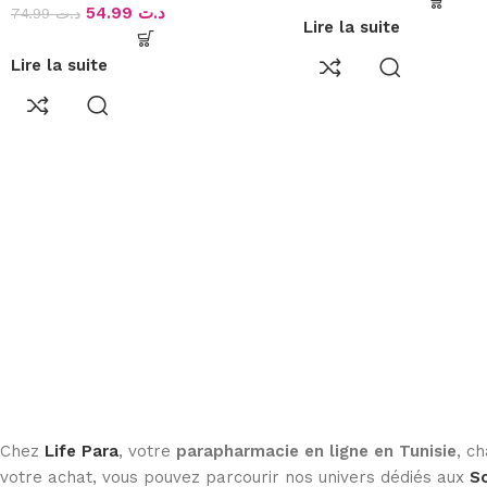
54.99
د.ت
74.99
د.ت
Lire la suite
Lire la suite
Chez
Life Para
, votre
parapharmacie en ligne en Tunisie
, c
votre achat, vous pouvez parcourir nos univers dédiés aux
So