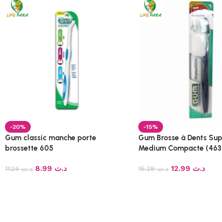
-20%
-15%
Gum classic manche porte
Gum Brosse à Dents Sup
brossette 605
Medium Compacte (463
8.99
د.ت
12.99
د.ت
11.24
د.ت
15.28
د.ت