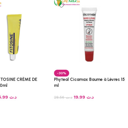
-30%
ITOSINE CRÈME DE
Phyteal Cicamax Baume à Lèvres 15
0ml
ml
15.99
د.ت
19.99
د.ت
28.56
د.ت