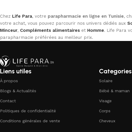
Chez
Life Para
, votre
parapharmacie en ligne en Tunisie
, c
votre achat, vous pouvez parcourir nos univers dédiés aux
So
Minceur
,
Compléments alimentaires
et
Homme
. Life Para
parapharmacie préférées au meilleur prix.
Liens utiles
Categories
À propos
Solaire
Blogs & Actualités
Bébé & maman
Contact
Visage
Politiques de confidentialité
Corps
Conditions générales de vente
Cheveux