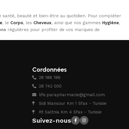
 santé, beauté et bien-être au quotidien. Pour compléter
e
, le
Corps
, les
Cheveux
, ainsi que nos gammes
Hygiène
,
ons
régulières pour profiter de vos marques de
Cordonnées
28 186 186
28 742 000
life.parapharmacie@gmail.com
Sidi Mansour Km 1 Sfax - Tunisie
Rt Saltnia Km 4 Sfax - Tunisie
Suivez-nous