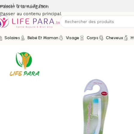
ontact
À Propos Life Para
Passer à la navigation
Passer au contenu principal
Solaires
Bébé Et Maman
Visage
Corps
Cheveux
H
Accueil
/
Boutique
/
Hygiène
/
Soins buccodentaires
/
Brosses à