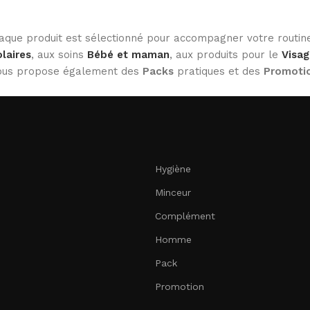
haque produit est sélectionné pour accompagner votre routine
laires
, aux soins
Bébé et maman
, aux produits pour le
Visag
 vous propose également des
Packs
pratiques et des
Promoti
Hygiène
Minceur
Complément
Homme
Pack
Promotion