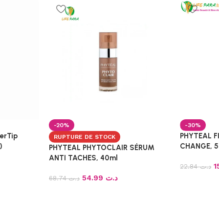
-20%
-30%
erTip
PHYTEAL F
RUPTURE DE STOCK
)
CHANGE, 5
PHYTEAL PHYTOCLAIR SÉRUM
ANTI TACHES, 40ml
22.84
د.ت
54.99
د.ت
68.74
د.ت