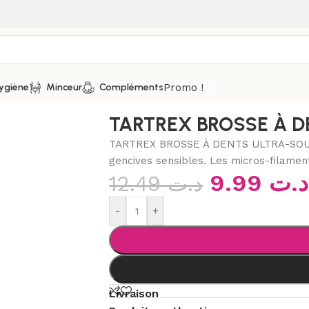
Promo !
ygiène
Minceur
Compléments
 dents
/
TARTREX BROSSE À DENTS ULTRA-SOUPLE
TARTREX BROSSE À D
TARTREX BROSSE À DENTS ULTRA-SOUPLE
gencives sensibles. Les micros-filaments
9.99
د.ت
12.49
د.ت
-
+
Livraison