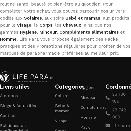
routine santé, beauté et bien-être au quotidien. Pour
compléter votre achat, vous pouvez parcourir nos univers
dédiés aux
Solaires
, aux soins
Bébé et maman
, aux produits
pour le
Visage
, le
Corps
, les
Cheveux
, ainsi que nos
gammes
Hygiène
,
Minceur
,
Compléments alimentaires
et
Homme
. Life Para vous propose également des
Packs
pratiques et des
Promotions
régulières pour profiter de vos
marques de parapharmacie préférées au meilleur prix.
Liens utiles
Categories
Cordonn
Hygiène
28 186
À propos
Solaire
Minceur
186
Blogs & Actualités
Bébé &
Complément
28 742
maman
Contact
000
Homme
Visage
Politiques de
life.pa
Pack
confidentialité
Corps