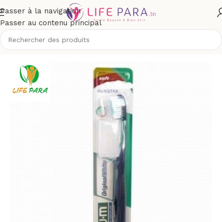
Passer à la navigation
Passer au contenu principal
il
/
Boutique
/
Hygiène
/
Soins buccodentaires
/
Brosses à dents