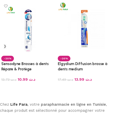
-20%
-20%
Sensodyne Brosses à dents
Elgydium Diffusion brosse à
Répare & Protège
dents medium
10.99
د.ت
13.99
د.ت
13.73
د.ت
17.49
د.ت
Ajouter au panier
Ajouter au panier
Chez
Life Para
, votre
parapharmacie en ligne en Tunisie
,
chaque produit est sélectionné pour accompagner votre