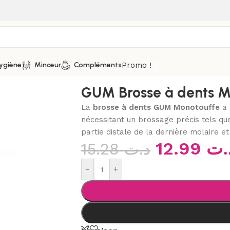
Promo !
ygiène
Minceur
Compléments
 dents
/
GUM Brosse à dents Monotouffe (308)
GUM Brosse à dents M
La
brosse à dents GUM Monotouffe
a
nécessitant un brossage précis tels que
partie distale de la dernière molaire et 
12.99
.ت
15.28
د.ت
-
+