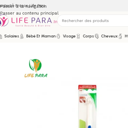
ontact
À Propos Life Para
Passer à la navigation
Passer au contenu principal
Solaires
Bébé Et Maman
Visage
Corps
Cheveux
H
Accueil
/
Boutique
/
Hygiène
/
Soins buccodentaires
/
Brosses à