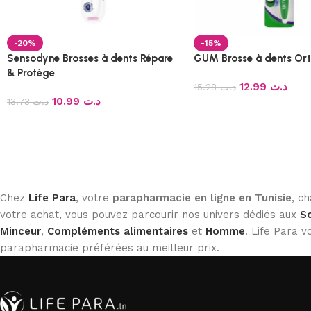
-20%
-15%
Sensodyne Brosses à dents Répare
GUM Brosse à dents Ort
& Protège
12.99
د.ت
15.28
د.ت
10.99
د.ت
13.73
د.ت
Chez
Life Para
, votre
parapharmacie en ligne en Tunisie
, c
votre achat, vous pouvez parcourir nos univers dédiés aux
So
Minceur
,
Compléments alimentaires
et
Homme
. Life Para
parapharmacie préférées au meilleur prix.