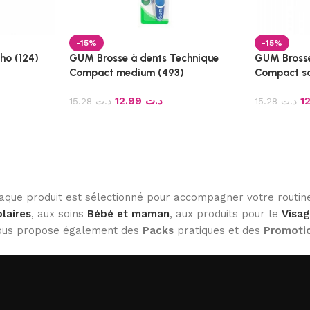
-15%
-15%
ho (124)
GUM Brosse à dents Technique
GUM Brosse
Compact medium (493)
Compact so
12.99
د.ت
15.28
د.ت
15.28
د.ت
haque produit est sélectionné pour accompagner votre routine
laires
, aux soins
Bébé et maman
, aux produits pour le
Visag
 vous propose également des
Packs
pratiques et des
Promoti