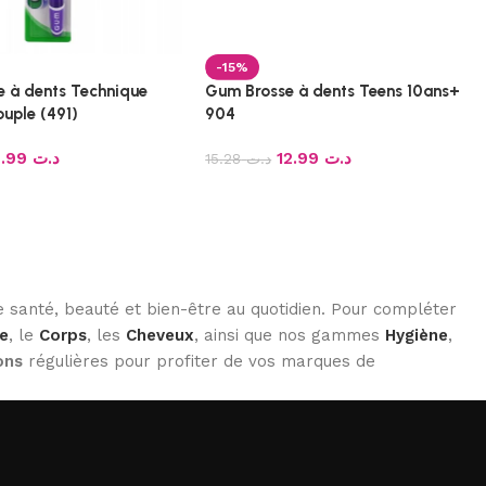
-15%
 à dents Technique
Gum Brosse à dents Teens 10ans+
uple (491)
904
12.99
د.ت
12.99
د.ت
15.28
د.ت
 santé, beauté et bien-être au quotidien. Pour compléter
e
, le
Corps
, les
Cheveux
, ainsi que nos gammes
Hygiène
,
ons
régulières pour profiter de vos marques de