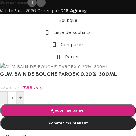
Suivez-nous
© LifePara 2026 Créer par
216 Agency
Boutique
Liste de souhaits
Comparer
Panier
GUM BAIN DE BOUCHE PAROEX 0.20%, 300ML
17.99
د.ت
22.49
د.ت
-
+
Ajouter au panier
Acheter maintenant