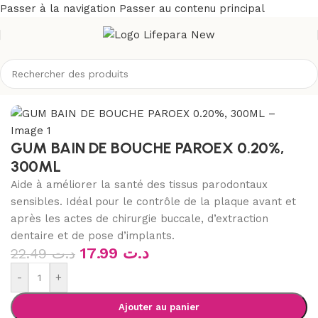
Passer à la navigation
Passer au contenu principal
e
/
Soins buccodentaires
/
Bain de bouche et solution gingivale
GUM BAIN DE BOUCHE PAROEX 0.20%,
300ML
Aide à améliorer la santé des tissus parodontaux
sensibles. Idéal pour le contrôle de la plaque avant et
après les actes de chirurgie buccale, d’extraction
dentaire et de pose d’implants.
17.99
د.ت
22.49
د.ت
-
+
Ajouter au panier