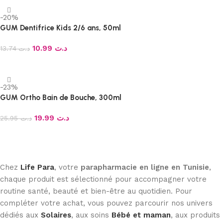
-20%
GUM Dentifrice Kids 2/6 ans, 50ml
10.99
د.ت
13.74
د.ت
Ajouter au panier
-23%
GUM Ortho Bain de Bouche, 300ml
19.99
د.ت
25.95
د.ت
Ajouter au panier
Chez
Life Para
, votre
parapharmacie en ligne en Tunisie
,
chaque produit est sélectionné pour accompagner votre
routine santé, beauté et bien-être au quotidien. Pour
compléter votre achat, vous pouvez parcourir nos univers
dédiés aux
Solaires
, aux soins
Bébé et maman
, aux produits