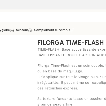
Promo !
ygiène
Minceur
Compléments
installées
/
FILORGA TIME-FLASH 30ML
FILORGA TIME-FLASH
TIME-FLASH Base active lissante expr
BASE LISSANTE DOUBLE ACTION AUX 
Filorga Time-Flash est un soin double, 
ou en base de maquillage.
Il s’applique sur tout le visage ou sur 
irrégularités. Il peut même se réappliq
des retouches express.
Sa texture fondante laisse un toucher do
grain de peau affiné.