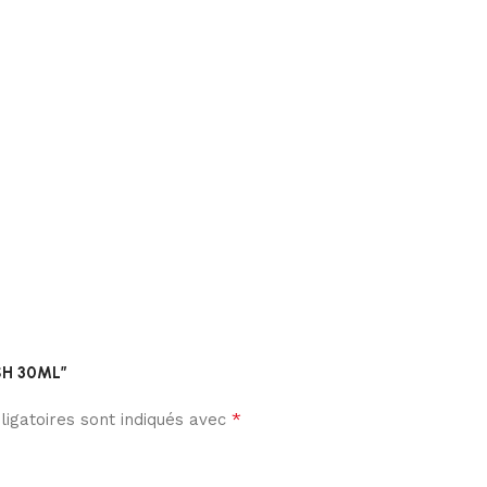
ASH 30ML”
*
igatoires sont indiqués avec