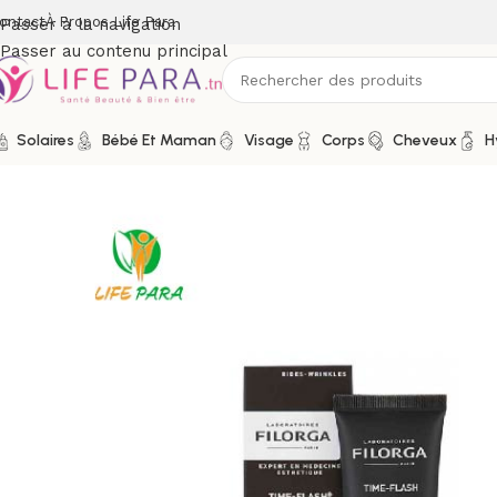
ontact
À Propos Life Para
Passer à la navigation
Passer au contenu principal
Solaires
Bébé Et Maman
Visage
Corps
Cheveux
H
Accueil
/
Boutique
/
Visage
/
Soins anti-âge et anti-rides
/
Rides 