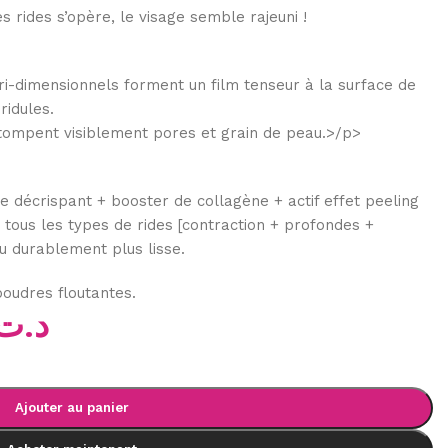
s rides s’opère, le visage semble rajeuni !
 tri-dimensionnels forment un film tenseur à la surface de
ridules.
stompent visiblement pores et grain de peau.>/p>
e décrispant + booster de collagène + actif effet peeling
r tous les types de rides [contraction + profondes +
 durablement plus lisse.
poudres floutantes.
د.ت
Ajouter au panier