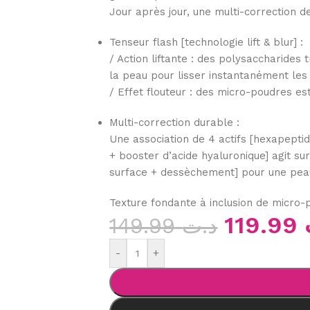
Jour après jour, une multi-correction de
Tenseur flash [technologie lift & blur] :
/ Action liftante : des polysaccharides
la peau pour lisser instantanément les 
/ Effet flouteur : des micro-poudres e
Multi-correction durable :
Une association de 4 actifs [hexapeptid
+ booster d’acide hyaluronique] agit su
surface + dessèchement] pour une peau
Texture fondante à inclusion de micro-
119.99
149.99
د.ت
-
+