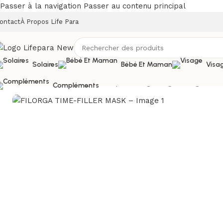
Passer à la navigation
Passer au contenu principal
ontact
À Propos Life Para
Solaires
Bébé Et Maman
Visa
Accueil
/
Boutique
/
Visage
/
Masques visage et gommage
/
FIL
Compléments