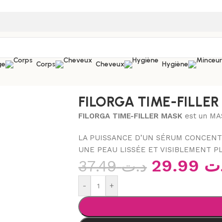
ge
Corps
Cheveux
Hygiène
ORGA TIME-FILLER MASK
FILORGA TIME-FILLE
FILORGA TIME-FILLER MASK
est un
MA
LA PUISSANCE D’UN SÉRUM CONCEN
UNE PEAU LISSÉE ET VISIBLEMENT P
29.99
ت
37.49
د.ت
-
+