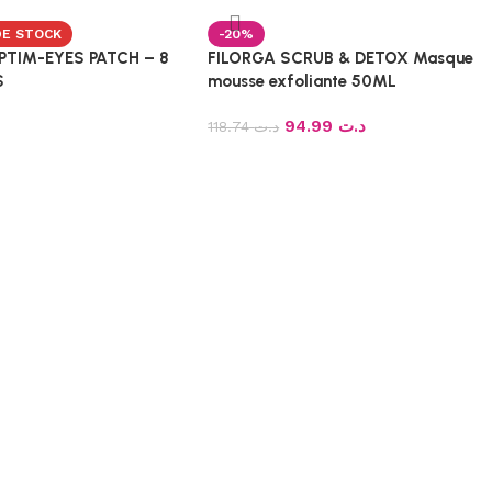
DE STOCK
-20%
PTIM-EYES PATCH – 8
FILORGA SCRUB & DETOX Masque
S
mousse exfoliante 50ML
94.99
د.ت
118.74
د.ت