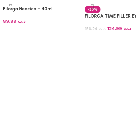
Filorga Neocica – 40ml
-20%
FILORGA TIME FILLER E
89.99
د.ت
124.99
د.ت
156.24
د.ت