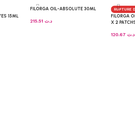
FILORGA OIL-ABSOLUTE 30ML
RUPTURE 
YES 15ML
FILORGA O
215.51
د.ت
X 2 PATCH
120.67
د.ت