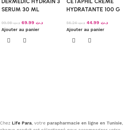
DERMEDIC HYDRAIN 3
CETAPHIL CREME
SERUM 30 ML
HYDRATANTE 100 G
69.99
د.ت
44.99
د.ت
99.98
د.ت
56.24
د.ت
Ajouter au panier
Ajouter au panier
Chez
Life Para
, votre
parapharmacie en ligne en Tunisie
,
chaque produit est sélectionné pour accompagner votre