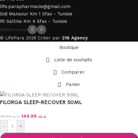
life.parapharmacie@gmail.com
Sidi Mansour Km 1 Sfax - Tunisie
Rt Saltnia Km 4 Sfax - Tunisie
Suivez-nous
© LifePara 2026 Créer par
216 Agency
Boutique
Liste de souhaits
Comparer
Panier
FILORGA SLEEP-RECOVER 50ML
144.99
د.ت
181.24
د.ت
-
+