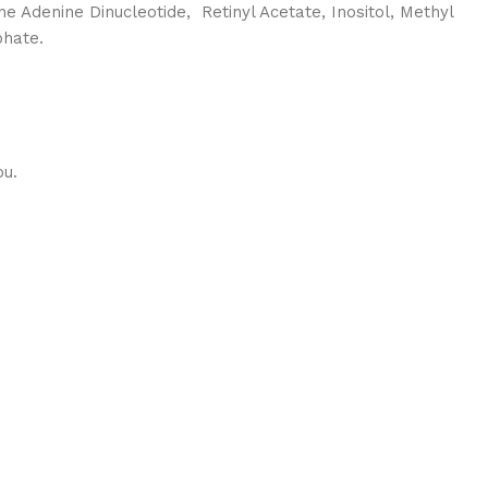
Adenine Dinucleotide, Retinyl Acetate, Inositol, Methyl
phate.
ou.