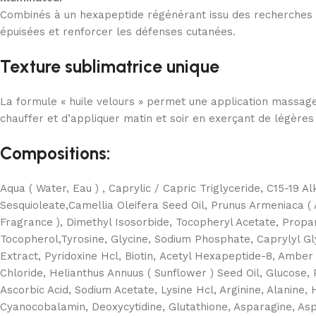
Combinés à un hexapeptide régénérant issu des recherches su
épuisées et renforcer les défenses cutanées.
Texture sublimatrice unique
La formule « huile velours » permet une application massage q
chauffer et d’appliquer matin et soir en exerçant de légères
Compositions:
Aqua ( Water, Eau ) , Caprylic / Capric Triglyceride, C15-19 Al
Sesquioleate,Camellia Oleifera Seed Oil, Prunus Armeniaca ( 
Fragrance ), Dimethyl Isosorbide, Tocopheryl Acetate, Propa
Tocopherol,Tyrosine, Glycine, Sodium Phosphate, Caprylyl Gl
Extract, Pyridoxine Hcl, Biotin, Acetyl Hexapeptide-8, Ambe
Chloride, Helianthus Annuus ( Sunflower ) Seed Oil, Glucose,
Ascorbic Acid, Sodium Acetate, Lysine Hcl, Arginine, Alanine,
Cyanocobalamin, Deoxycytidine, Glutathione, Asparagine, Aspar