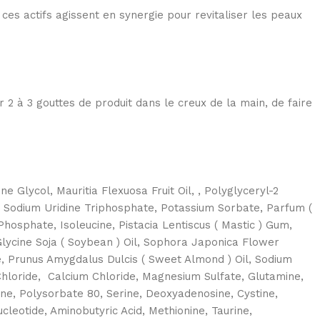
es actifs agissent en synergie pour revitaliser les peaux
r 2 à 3 gouttes de produit dans le creux de la main, de faire
e Glycol, Mauritia Flexuosa Fruit Oil, , Polyglyceryl-2
il, Sodium Uridine Triphosphate, Potassium Sorbate, Parfum (
osphate, Isoleucine, Pistacia Lentiscus ( Mastic ) Gum,
Glycine Soja ( Soybean ) Oil, Sophora Japonica Flower
e, Prunus Amygdalus Dulcis ( Sweet Almond ) Oil, Sodium
Chloride, Calcium Chloride, Magnesium Sulfate, Glutamine,
nine, Polysorbate 80, Serine, Deoxyadenosine, Cystine,
cleotide, Aminobutyric Acid, Methionine, Taurine,