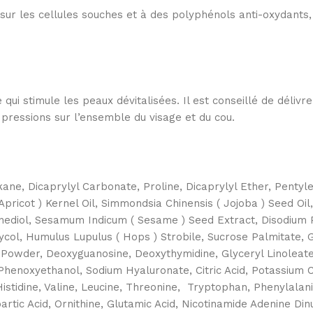
r les cellules souches et à des polyphénols anti-oxydants, c
ui stimule les peaux dévitalisées. Il est conseillé de délivre
 pressions sur l’ensemble du visage et du cou.
kane, Dicaprylyl Carbonate, Proline, Dicaprylyl Ether, Pentylen
Apricot ) Kernel Oil, Simmondsia Chinensis ( Jojoba ) Seed O
nediol, Sesamum Indicum ( Sesame ) Seed Extract, Disodium Ph
ycol, Humulus Lupulus ( Hops ) Strobile, Sucrose Palmitate, 
r Powder, Deoxyguanosine, Deoxythymidine, Glyceryl Linoleat
 Phenoxyethanol, Sodium Hyaluronate, Citric Acid, Potassium 
 Histidine, Valine, Leucine, Threonine, Tryptophan, Phenylala
tic Acid, Ornithine, Glutamic Acid, Nicotinamide Adenine Dinu