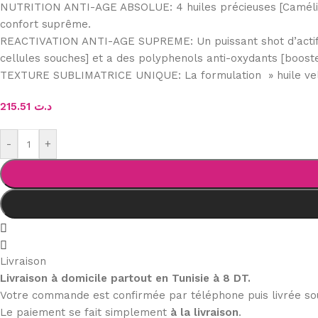
NUTRITION ANTI-AGE ABSOLUE: 4 huiles précieuses [Camélia + 
confort suprême.
REACTIVATION ANTI-AGE SUPREME: Un puissant shot d’actifs [l
cellules souches] et a des polyphenols anti-oxydants [boost
TEXTURE SUBLIMATRICE UNIQUE: La formulation » huile velo
215.51
د.ت
-
+
Livraison
Livraison à domicile partout en Tunisie à 8 DT.
Votre commande est confirmée par téléphone puis livrée s
Le paiement se fait simplement
à la livraison
.