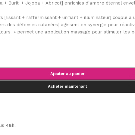
Buriti + Jojoba + Abricot] enrichies d’ambre éternel envelo
issant + raffermissant + unifiant + illuminateur] couple a 
ers des défenses cutanées] agissent en synergie pour réactiv
urs » permet une application massage pour stimuler les pe
Ajouter au panier
Acheter maintenant
ous
48h
.