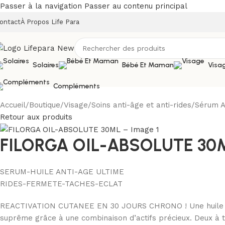
Passer à la navigation
Passer au contenu principal
ontact
À Propos Life Para
Solaires
Bébé Et Maman
Visa
Compléments
Accueil
/
Boutique
/
Visage
/
Soins anti-âge et anti-rides
/
Sérum A
Retour aux produits
FILORGA OIL-ABSOLUTE 30
SERUM-HUILE ANTI-AGE ULTIME
RIDES-FERMETE-TACHES-ECLAT
REACTIVATION CUTANEE EN 30 JOURS CHRONO ! Une huile velou
suprême grâce à une combinaison d’actifs précieux. Deux à tr