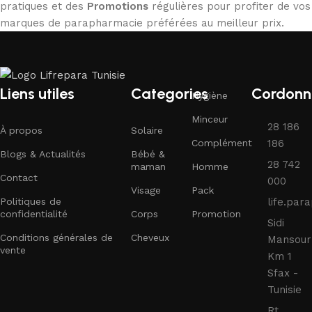
pratiques et des
Promotions
régulières pour profiter de vos
marques de parapharmacie préférées au meilleur prix.
Liens utiles
Categories
Cordonn
Hygiène
Minceur
28 186
À propos
Solaire
Complément
186
Blogs & Actualités
Bébé &
28 742
maman
Homme
Contact
000
Visage
Pack
Politiques de
life.pa
confidentialité
Corps
Promotion
Sidi
Conditions générales de
Cheveux
Mansour
vente
Km 1
Sfax -
Tunisie
Rt