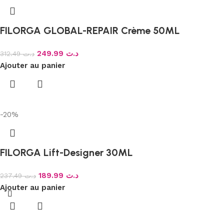
FILORGA GLOBAL-REPAIR Crème 50ML
249.99
د.ت
312.49
د.ت
Ajouter au panier
-20%
FILORGA Lift-Designer 30ML
189.99
د.ت
237.49
د.ت
Ajouter au panier