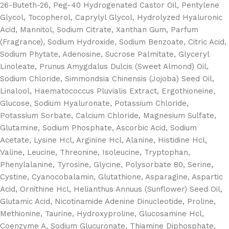
26-Buteth-26, Peg-40 Hydrogenated Castor Oil, Pentylene
Glycol, Tocopherol, Caprylyl Glycol, Hydrolyzed Hyaluronic
Acid, Mannitol, Sodium Citrate, Xanthan Gum, Parfum
(Fragrance), Sodium Hydroxide, Sodium Benzoate, Citric Acid,
Sodium Phytate, Adenosine, Sucrose Palmitate, Glyceryl
Linoleate, Prunus Amygdalus Dulcis (Sweet Almond) Oil,
Sodium Chloride, Simmondsia Chinensis (Jojoba) Seed Oil,
Linalool, Haematococcus Pluvialis Extract, Ergothioneine,
Glucose, Sodium Hyaluronate, Potassium Chloride,
Potassium Sorbate, Calcium Chloride, Magnesium Sulfate,
Glutamine, Sodium Phosphate, Ascorbic Acid, Sodium
Acetate, Lysine Hcl, Arginine Hcl, Alanine, Histidine Hcl,
Valine, Leucine, Threonine, Isoleucine, Tryptophan,
Phenylalanine, Tyrosine, Glycine, Polysorbate 80, Serine,
Cystine, Cyanocobalamin, Glutathione, Asparagine, Aspartic
Acid, Ornithine Hcl, Helianthus Annuus (Sunflower) Seed Oil,
Glutamic Acid, Nicotinamide Adenine Dinucleotide, Proline,
Methionine, Taurine, Hydroxyproline, Glucosamine Hcl,
Coenzyme A, Sodium Glucuronate, Thiamine Diphosphate,