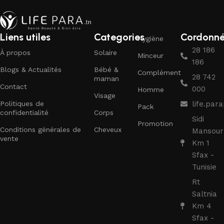
Liens utiles
Categories
Cordonn
Hygiène
28 186
À propos
Solaire
Minceur
186
Blogs & Actualités
Bébé &
Complément
28 742
maman
Contact
000
Homme
Visage
Politiques de
life.pa
Pack
confidentialité
Corps
Sidi
Promotion
Conditions générales de
Cheveux
Mansour
vente
Km 1
Sfax -
Tunisie
Rt
Saltnia
Km 4
Sfax -