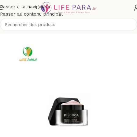
Passer à la navigation
Passer au contenu principal
ns anti-âge et anti-rides
/
Rides marquées, perte de fermeté