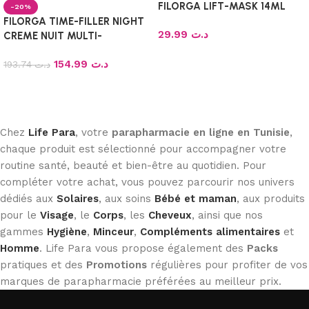
FILORGA LIFT-MASK 14ML
-20%
FILORGA TIME-FILLER NIGHT
29.99
د.ت
CREME NUIT MULTI-
CORRECTION RIDES 50ML
Ajouter au panier
154.99
د.ت
193.74
د.ت
Ajouter au panier
Chez
Life Para
, votre
parapharmacie en ligne en Tunisie
,
chaque produit est sélectionné pour accompagner votre
routine santé, beauté et bien-être au quotidien. Pour
compléter votre achat, vous pouvez parcourir nos univers
dédiés aux
Solaires
, aux soins
Bébé et maman
, aux produits
pour le
Visage
, le
Corps
, les
Cheveux
, ainsi que nos
gammes
Hygiène
,
Minceur
,
Compléments alimentaires
et
Homme
. Life Para vous propose également des
Packs
pratiques et des
Promotions
régulières pour profiter de vos
marques de parapharmacie préférées au meilleur prix.