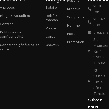
Hygiène
28 186
À propos
Solaire
Minceur
186
Blogs & Actualités
Bébé &
Complément
28 742
maman
Contact
000
Homme
Visage
Politiques de
life.pa
Pack
confidentialité
Corps
Sidi
Promotion
Conditions générales de
Cheveux
Mansour
vente
Km 1
Sfax -
Tunisie
Rt
Saltnia
Km 4
Sfax -
Tunisie
Suivez-
nous