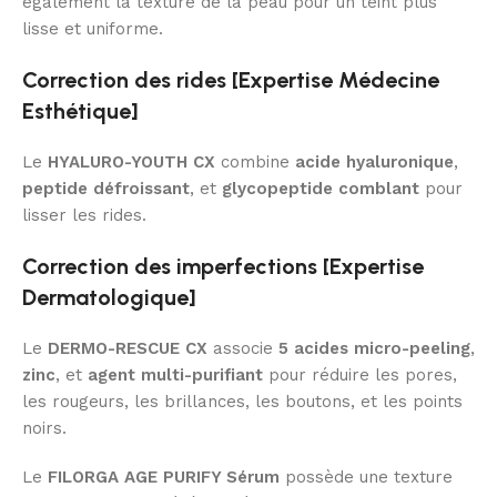
également la texture de la peau pour un teint plus
lisse et uniforme.
Correction des rides [Expertise Médecine
Esthétique]
Le
HYALURO-YOUTH CX
combine
acide hyaluronique
,
peptide défroissant
, et
glycopeptide comblant
pour
lisser les rides.
Correction des imperfections [Expertise
Dermatologique]
Le
DERMO-RESCUE CX
associe
5 acides micro-peeling
,
zinc
, et
agent multi-purifiant
pour réduire les pores,
les rougeurs, les brillances, les boutons, et les points
noirs.
Le
FILORGA AGE PURIFY Sérum
possède une texture