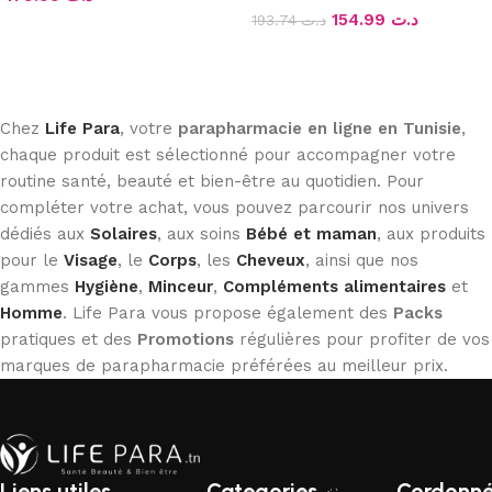
154.99
د.ت
193.74
د.ت
Ajouter au panier
Ajouter au panier
Chez
Life Para
, votre
parapharmacie en ligne en Tunisie
,
chaque produit est sélectionné pour accompagner votre
routine santé, beauté et bien-être au quotidien. Pour
compléter votre achat, vous pouvez parcourir nos univers
dédiés aux
Solaires
, aux soins
Bébé et maman
, aux produits
pour le
Visage
, le
Corps
, les
Cheveux
, ainsi que nos
gammes
Hygiène
,
Minceur
,
Compléments alimentaires
et
Homme
. Life Para vous propose également des
Packs
pratiques et des
Promotions
régulières pour profiter de vos
marques de parapharmacie préférées au meilleur prix.
Liens utiles
Categories
Cordonn