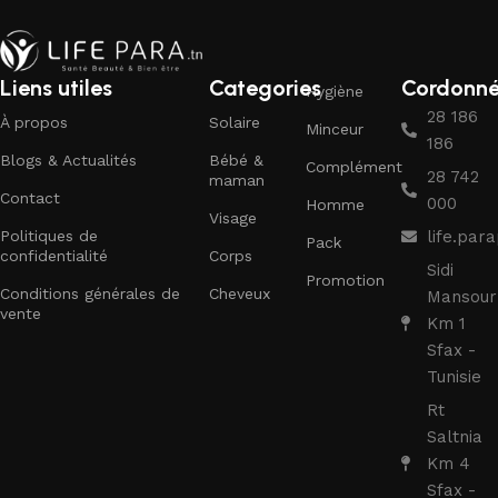
Liens utiles
Categories
Cordonn
Hygiène
28 186
À propos
Solaire
Minceur
186
Blogs & Actualités
Bébé &
Complément
28 742
maman
Contact
000
Homme
Visage
Politiques de
life.pa
Pack
confidentialité
Corps
Sidi
Promotion
Conditions générales de
Cheveux
Mansour
vente
Km 1
Sfax -
Tunisie
Rt
Saltnia
Km 4
Sfax -