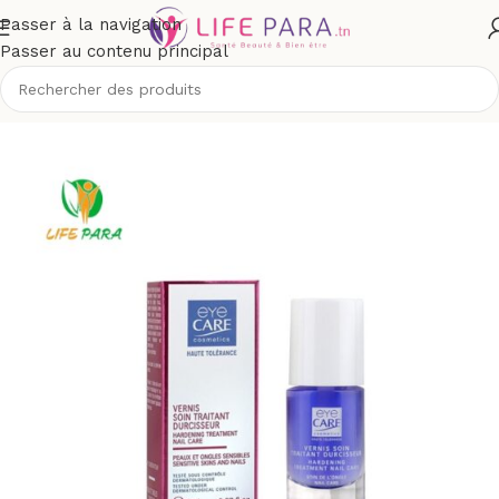
Passer à la navigation
Passer au contenu principal
Accueil
/
Boutique
/
Corps
/
Vernis à ongles