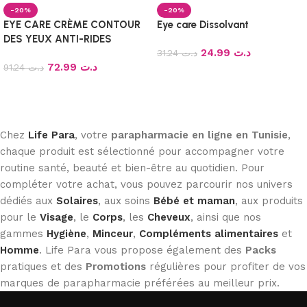
-20%
-20%
EYE CARE CRÈME CONTOUR
Eye care Dissolvant
DES YEUX ANTI-RIDES
24.99
د.ت
31.24
د.ت
72.99
د.ت
91.24
د.ت
Ajouter au panier
Ajouter au panier
Chez
Life Para
, votre
parapharmacie en ligne en Tunisie
,
chaque produit est sélectionné pour accompagner votre
routine santé, beauté et bien-être au quotidien. Pour
compléter votre achat, vous pouvez parcourir nos univers
dédiés aux
Solaires
, aux soins
Bébé et maman
, aux produits
pour le
Visage
, le
Corps
, les
Cheveux
, ainsi que nos
gammes
Hygiène
,
Minceur
,
Compléments alimentaires
et
Homme
. Life Para vous propose également des
Packs
pratiques et des
Promotions
régulières pour profiter de vos
marques de parapharmacie préférées au meilleur prix.