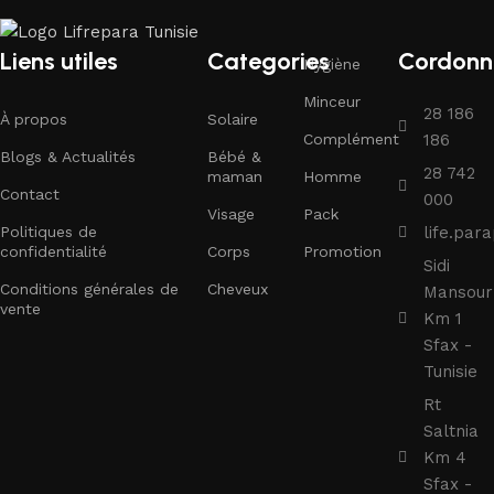
Liens utiles
Categories
Cordonn
Hygiène
Minceur
28 186
À propos
Solaire
Complément
186
Blogs & Actualités
Bébé &
28 742
maman
Homme
Contact
000
Visage
Pack
Politiques de
life.pa
confidentialité
Corps
Promotion
Sidi
Conditions générales de
Cheveux
Mansour
vente
Km 1
Sfax -
Tunisie
Rt
Saltnia
Km 4
Sfax -