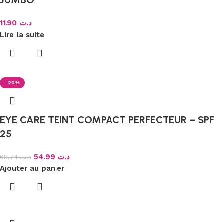
JUMBO
11.90
د.ت
Lire la suite
-20%
EYE CARE TEINT COMPACT PERFECTEUR – SPF
25
54.99
د.ت
68.74
د.ت
Ajouter au panier