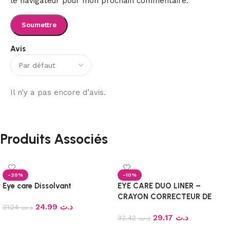
le navigateur pour mon prochain commentaire.
Avis
Il n’y a pas encore d’avis.
Produits Associés
-20%
-10%
Eye care Dissolvant
EYE CARE DUO LINER –
CRAYON CORRECTEUR DE
24.99
د.ت
31.24
د.ت
TEINT
29.17
د.ت
32.42
د.ت
Ajouter au panier