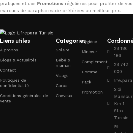
pratiques et des
Promotions
régulières pour profiter de vos
marques de parapharmacie préférées au meilleur prix.
Liens utiles
Categories
Cordonn
Hygiène
28 186
À propos
Solaire
Minceur
186
Blogs & Actualités
Bébé &
Complément
28 742
maman
Contact
000
Homme
Visage
Politiques de
life.pa
Pack
confidentialité
Corps
Sidi
Promotion
Conditions générales de
Cheveux
Mansour
vente
Km 1
Sfax -
Tunisie
Rt