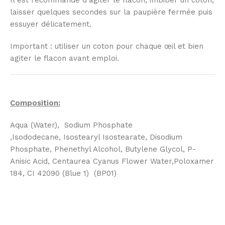
Il est recommandé d’agiter le flacon, imbiber un coton,
laisser quelques secondes sur la paupière fermée puis
essuyer délicatement.
Important : utiliser un coton pour chaque œil et bien
agiter le flacon avant emploi.
Composition:
Aqua (Water), Sodium Phosphate
,Isododecane, Isostearyl Isostearate, Disodium
Phosphate, Phenethyl Alcohol, Butylene Glycol, P-
Anisic Acid, Centaurea Cyanus Flower Water,Poloxamer
184, CI 42090 (Blue 1) (BP01)