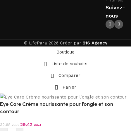
Suivez-
nous
© LifePara 2026 Créer par
216 Agency
Boutique
Liste de souhaits
Comparer
Panier
Eye Care Crème nourissante pour l’ongle et son
contour
29.42
د.ت
32.68
د.ت