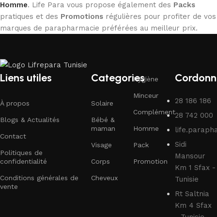
Homme
. Life Para vous propose également des
Packs
pratiques et des
Promotions
régulières pour profiter de vos
marques de parapharmacie préférées au meilleur prix.
Liens utiles
Categories
Cordonn
Hygiène
Minceur
28 186 186
À propos
Solaire
Complément
28 742 000
Blogs & Actualités
Bébé &
maman
Homme
life.parap
Contact
Sidi
Visage
Pack
Politiques de
Mansour
confidentialité
Corps
Promotion
Km 1 Sfax -
Conditions générales de
Cheveux
Tunisie
vente
Rt Saltnia
Km 4 Sfax
- Tunisie