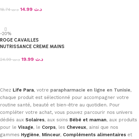
14.99
د.ت
18.74
د.ت
Lire la suite
-20%
ROGE CAVAILLES
NUTRISSANCE CREME MAINS
NOURRISSANTE 50ML
19.99
د.ت
24.99
د.ت
Ajouter au panier
Chez
Life Para
, votre
parapharmacie en ligne en Tunisie
,
chaque produit est sélectionné pour accompagner votre
routine santé, beauté et bien-être au quotidien. Pour
compléter votre achat, vous pouvez parcourir nos univers
dédiés aux
Solaires
, aux soins
Bébé et maman
, aux produits
pour le
Visage
, le
Corps
, les
Cheveux
, ainsi que nos
gammes
Hygiène
,
Minceur
,
Compléments alimentaires
et