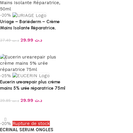
-20%
Uriage – Bariéderm – Crème
Mains Isolante Réparatrice,
50ml
29.99
د.ت
37.49
د.ت
Ajouter au panier
-25%
Eucerin urearepair plus crème
mains 5% urée réparatrice 75ml
29.99
د.ت
39.85
د.ت
Ajouter au panier
-20%
Rupture de stock
ECRINAL SERUM ONGLES