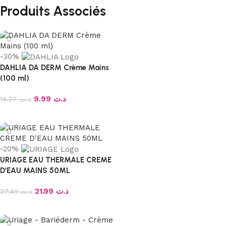
Produits Associés
-30%
DAHLIA DA DERM Crème Mains
(100 ml)
9.99
د.ت
14.27
د.ت
Ajouter au panier
-20%
URIAGE EAU THERMALE CREME
D’EAU MAINS 50ML
21.99
د.ت
27.49
د.ت
Ajouter au panier