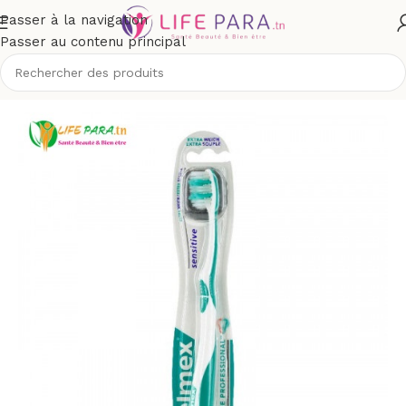
Passer à la navigation
Passer au contenu principal
il
/
Boutique
/
Hygiène
/
Soins buccodentaires
/
Brosses à dents