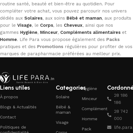
routine santé, beauté et bien-être au quotidien. Pour
compléter votre achat, vous pouvez parcourir nos univers
dédiés aux
Solaires
, aux soins
Bébé et maman
, aux produits
pour le
Visage
, le
Corps
, les
Cheveux
, ainsi que nos
gammes
Hygiène
,
Minceur
,
Compléments alimentaires
et
Homme
. Life Para vous propose également des
Packs
pratiques et des
Promotions
régulières pour profiter de vos
marques de parapharmacie préférées au meilleur prix.
Liens utiles
Categories
Cordonn
Hygiène
28 186
À propos
Solaire
Minceur
186
Blogs & Actualités
Bébé &
Complément
28 742
maman
Contact
000
Homme
Visage
Politiques de
life.pa
Pack
confidentialité
Corps