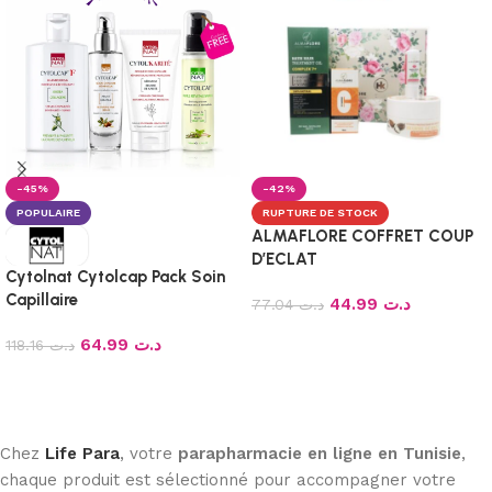
-45%
-42%
POPULAIRE
RUPTURE DE STOCK
ALMAFLORE COFFRET COUP
D’ECLAT
Cytolnat Cytolcap Pack Soin
Capillaire
44.99
د.ت
77.04
د.ت
Lire la suite
64.99
د.ت
118.16
د.ت
Ajouter au panier
Chez
Life Para
, votre
parapharmacie en ligne en Tunisie
,
chaque produit est sélectionné pour accompagner votre