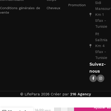
Sidi
Promotion
Conditions générales de
Cheveux
Mansour
vente
Km 1
Sfax -
Tunisie
Rt
Saltnia
Km 4
Sfax -
Tunisie
Suivez-
nous
© LifePara 2026 Créer par
216 Agency
ELMEX
SENSITIVE
Ajouter au
14.99
د.ت
BROSSE A