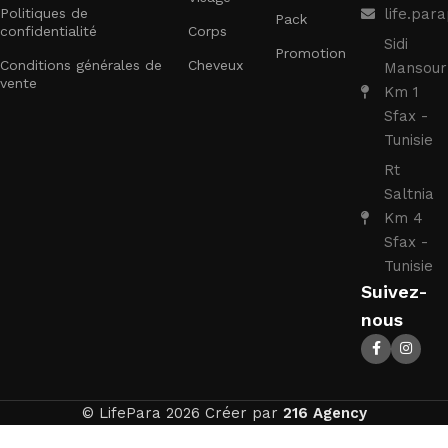
Politiques de
life.pa
Pack
confidentialité
Corps
Sidi
Promotion
Conditions générales de
Cheveux
Mansour
vente
Km 1
Sfax -
Tunisie
Rt
Saltnia
Km 4
Sfax -
Tunisie
Suivez-
nous
© LifePara 2026 Créer par
216 Agency