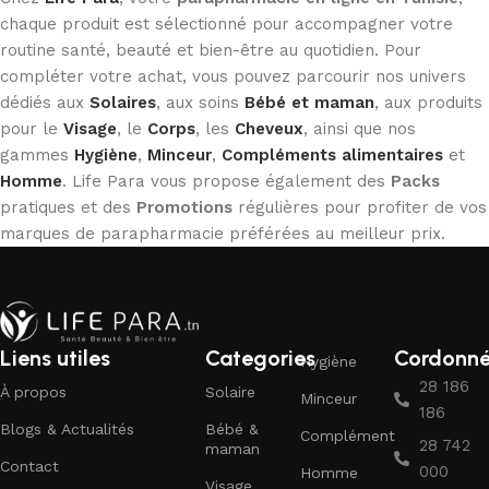
chaque produit est sélectionné pour accompagner votre
routine santé, beauté et bien-être au quotidien. Pour
compléter votre achat, vous pouvez parcourir nos univers
dédiés aux
Solaires
, aux soins
Bébé et maman
, aux produits
pour le
Visage
, le
Corps
, les
Cheveux
, ainsi que nos
gammes
Hygiène
,
Minceur
,
Compléments alimentaires
et
Homme
. Life Para vous propose également des
Packs
pratiques et des
Promotions
régulières pour profiter de vos
marques de parapharmacie préférées au meilleur prix.
Liens utiles
Categories
Cordonn
Hygiène
28 186
À propos
Solaire
Minceur
186
Blogs & Actualités
Bébé &
Complément
28 742
maman
Contact
000
Homme
Visage