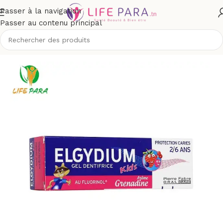
Passer à la navigation
Passer au contenu principal
Accueil
/
Boutique
/
Hygiène
/
Soins buccodentaires
/
Dentifrices