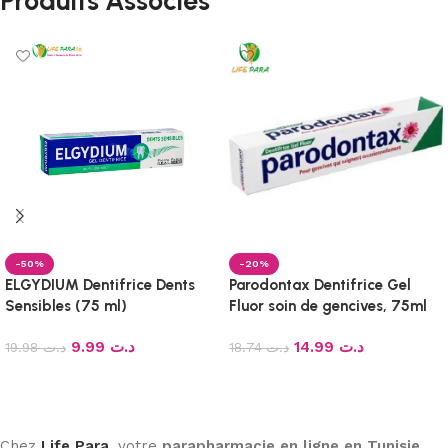
Produits Associés
-50%
-20%
ELGYDIUM Dentifrice Dents
Parodontax Dentifrice Gel
Sensibles (75 ml)
Fluor soin de gencives, 75ml
9.99
د.ت
14.99
د.ت
19.98
د.ت
18.74
د.ت
Ajouter au panier
Ajouter au panier
Chez
Life Para
, votre
parapharmacie en ligne en Tunisie
,