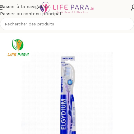
Passer à la navigation
Passer au contenu principal
il
/
Boutique
/
Hygiène
/
Soins buccodentaires
/
Brosses à dents