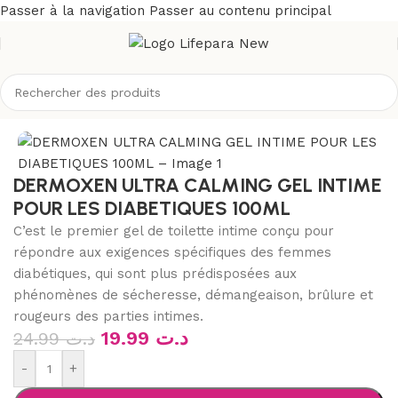
Passer à la navigation
Passer au contenu principal
Accueil
/
Boutique
/
Hygiène
/
Hygiène intime
/
Toilette intime
DERMOXEN ULTRA CALMING GEL INTIME
POUR LES DIABETIQUES 100ML
C’est le premier gel de toilette intime conçu pour
répondre aux exigences spécifiques des femmes
diabétiques, qui sont plus prédisposées aux
phénomènes de sécheresse, démangeaison, brûlure et
rougeurs des parties intimes.
19.99
د.ت
24.99
د.ت
-
+