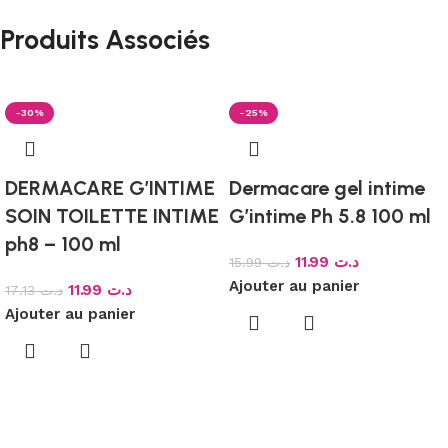
Produits Associés
-30%
-25%
DERMACARE G’INTIME
Dermacare gel intime
SOIN TOILETTE INTIME
G’intime Ph 5.8 100 ml
ph8 – 100 ml
11.99
د.ت
15.99
د.ت
Ajouter au panier
11.99
د.ت
17.13
د.ت
Ajouter au panier