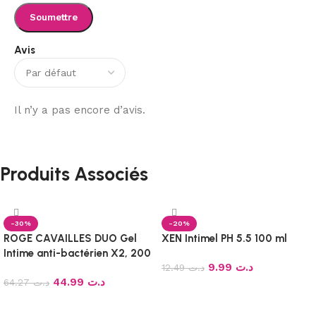
Avis
Il n’y a pas encore d’avis.
Produits Associés
-30%
-20%
ROGE CAVAILLES DUO Gel
XEN Intimel PH 5.5 100 ml
Intime anti-bactérien X2, 200
9.99
د.ت
ml
12.49
د.ت
44.99
د.ت
64.27
د.ت
Ajouter au panier
Ajouter au panier