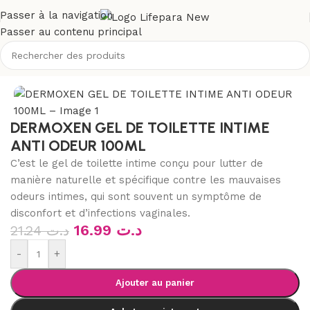
Passer à la navigation
Passer au contenu principal
Accueil
/
Boutique
/
Hygiène
/
Hygiène intime
/
Toilette intime
DERMOXEN GEL DE TOILETTE INTIME
ANTI ODEUR 100ML
C’est le gel de toilette intime conçu pour lutter de
manière naturelle et spécifique contre les mauvaises
odeurs intimes, qui sont souvent un symptôme de
disconfort et d’infections vaginales.
16.99
د.ت
21.24
د.ت
-
+
Ajouter au panier