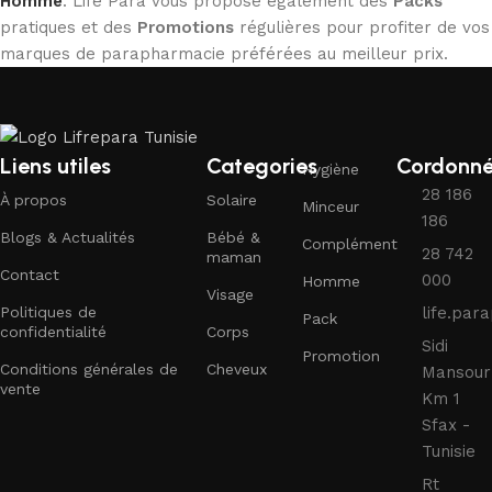
Homme
. Life Para vous propose également des
Packs
pratiques et des
Promotions
régulières pour profiter de vos
marques de parapharmacie préférées au meilleur prix.
Liens utiles
Categories
Cordonn
Hygiène
28 186
À propos
Solaire
Minceur
186
Blogs & Actualités
Bébé &
Complément
28 742
maman
Contact
000
Homme
Visage
Politiques de
life.pa
Pack
confidentialité
Corps
Sidi
Promotion
Conditions générales de
Cheveux
Mansour
vente
Km 1
Sfax -
Tunisie
Rt