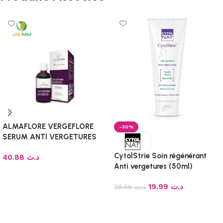
ALMAFLORE VERGEFLORE
-30%
SERUM ANTI VERGETURES
30ML
CytolStrie Soin régénérant
40.88
د.ت
Anti vergetures (50ml)
Ajouter au panier
19.99
د.ت
28.56
د.ت
Ajouter au panier