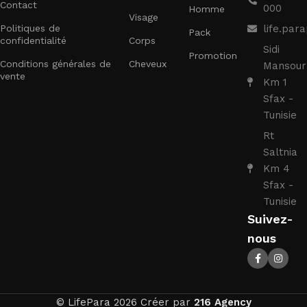
Contact
000
Homme
Visage
Politiques de
life.pa
Pack
confidentialité
Corps
Sidi
Promotion
Conditions générales de
Cheveux
Mansour
vente
Km 1
Sfax -
Tunisie
Rt
Saltnia
Km 4
Sfax -
Tunisie
Suivez-
nous
Dermagor
© LifePara 2026 Créer par
216 Agency