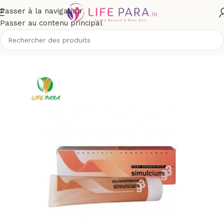
Passer à la navigation
Passer au contenu principal
Accueil
/
Boutique
/
Bébé et maman
/
Maman
/
Anti vergetures