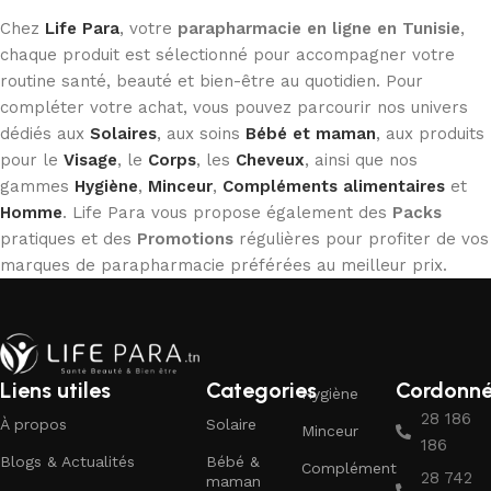
Chez
Life Para
, votre
parapharmacie en ligne en Tunisie
,
chaque produit est sélectionné pour accompagner votre
routine santé, beauté et bien-être au quotidien. Pour
compléter votre achat, vous pouvez parcourir nos univers
dédiés aux
Solaires
, aux soins
Bébé et maman
, aux produits
pour le
Visage
, le
Corps
, les
Cheveux
, ainsi que nos
gammes
Hygiène
,
Minceur
,
Compléments alimentaires
et
Homme
. Life Para vous propose également des
Packs
pratiques et des
Promotions
régulières pour profiter de vos
marques de parapharmacie préférées au meilleur prix.
Liens utiles
Categories
Cordonn
Hygiène
28 186
À propos
Solaire
Minceur
186
Blogs & Actualités
Bébé &
Complément
28 742
maman