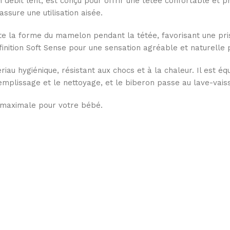
 débit lent, est conçu pour offrir une tétée confortable et 
ssure une utilisation aisée.
mite la forme du mamelon pendant la tétée, favorisant une pr
 finition Soft Sense pour une sensation agréable et naturelle
riau hygiénique, résistant aux chocs et à la chaleur. Il est é
remplissage et le nettoyage, et le biberon passe au lave-vaisse
 maximale pour votre bébé.