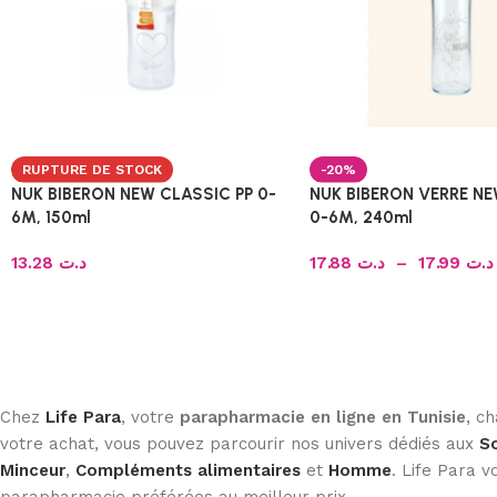
RUPTURE DE STOCK
-20%
NUK BIBERON NEW CLASSIC PP 0-
NUK BIBERON VERRE N
6M, 150ml
0-6M, 240ml
13.28
د.ت
17.88
د.ت
–
17.99
د.ت
Chez
Life Para
, votre
parapharmacie en ligne en Tunisie
, c
votre achat, vous pouvez parcourir nos univers dédiés aux
So
Minceur
,
Compléments alimentaires
et
Homme
. Life Para
parapharmacie préférées au meilleur prix.