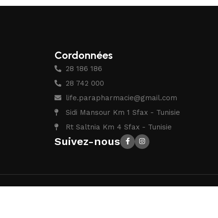
Cordonnées
28 186 186
28 742 000
life.parapharmacie@gmail.com
Sidi Mansour Km 1 Sfax - Tunisie
Rt Saltnia Km 4 Sfax - Tunisie
Suivez-nous