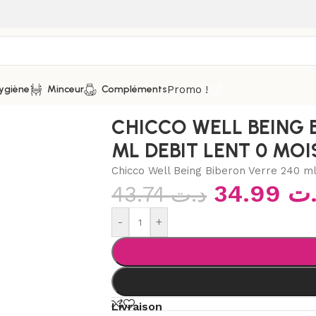
Promo !
ygiène
Minceur
Compléments
HICCO WELL BEING BIBERON VERRE 240 ML DEBIT LENT 0 M
CHICCO WELL BEING 
ML DEBIT LENT 0 MOI
Chicco Well Being Biberon Verre 240 ml
34.99
.ت
43.74
د.ت
-
+
Livraison