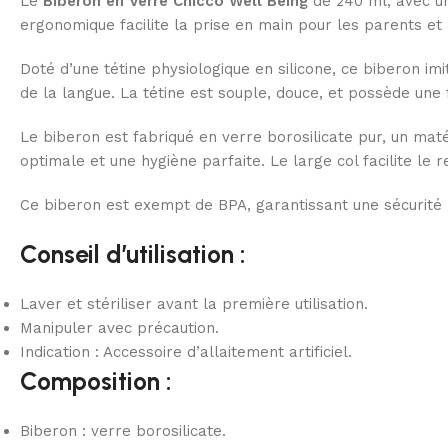
Le
Biberon en Verre Chicco Well Being
de 240 ml, avec un
ergonomique facilite la prise en main pour les parents et a
Doté d’une tétine physiologique en silicone, ce biberon i
de la langue. La tétine est souple, douce, et possède une
Le biberon est fabriqué en verre borosilicate pur, un maté
optimale et une hygiène parfaite. Le large col facilite le 
Ce biberon est exempt de BPA, garantissant une sécurité
Conseil d’utilisation :
Laver et stériliser avant la première utilisation.
Manipuler avec précaution.
Indication : Accessoire d’allaitement artificiel.
Composition :
Biberon : verre borosilicate.