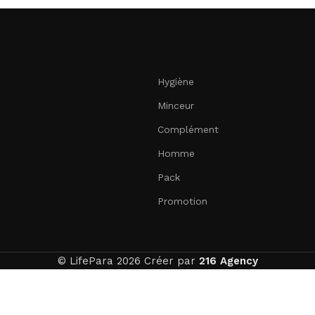
Hygiène
Minceur
Complément
Homme
Pack
Promotion
© LifePara 2026 Créer par
216 Agency