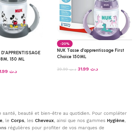
-20%
NUK Tasse d’apprentissage First
 D’APPRENTISSAGE
Choice 150ML
18M, 150 ML
31.99
د.ت
39.99
د.ت
31.99
د.ت
 santé, beauté et bien-être au quotidien. Pour compléter
e
, le
Corps
, les
Cheveux
, ainsi que nos gammes
Hygiène
,
ons
régulières pour profiter de vos marques de