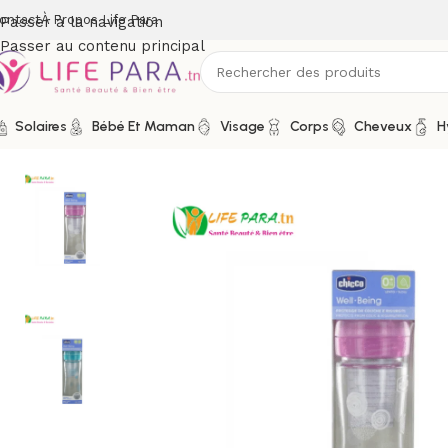
ontact
À Propos Life Para
Passer à la navigation
Passer au contenu principal
Solaires
Bébé Et Maman
Visage
Corps
Cheveux
H
Accueil
/
Boutique
/
Bébé et maman
/
Puériculture
/
Biberons
/
C