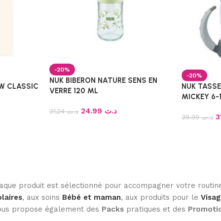
-20%
-20%
NUK BIBERON NATURE SENS EN
EW CLASSIC
NUK TASSE
VERRE 120 ML
MICKEY 6-
24.99
د.ت
31.24
د.ت
39.99
د.ت
haque produit est sélectionné pour accompagner votre routine
laires
, aux soins
Bébé et maman
, aux produits pour le
Visag
 vous propose également des
Packs
pratiques et des
Promoti