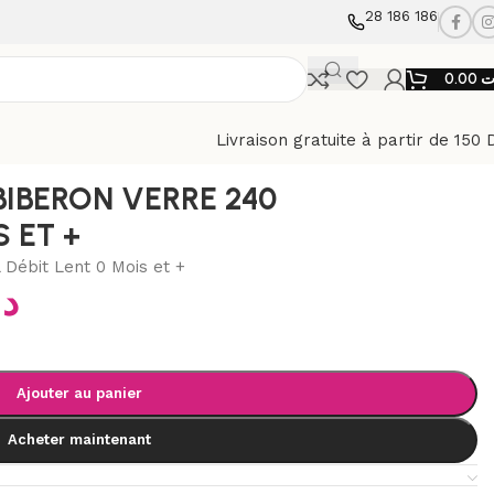
28 186 186
0.00
ت
Livraison gratuite à partir de 150 
OIS ET +
BIBERON VERRE 240
S ET +
 Débit Lent 0 Mois et +
د
Ajouter au panier
Acheter maintenant