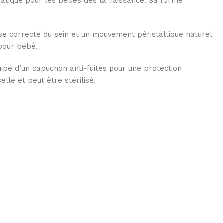
pratique pour les bébés dès la naissance. Sa forme
ise correcte du sein et un mouvement péristaltique naturel
 pour bébé.
quipé d’un capuchon anti-fuites pour une protection
lle et peut être stérilisé.