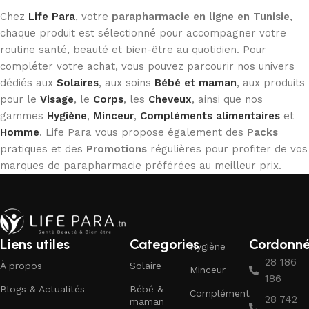
Chez
Life Para
, votre
parapharmacie en ligne en Tunisie
,
chaque produit est sélectionné pour accompagner votre
routine santé, beauté et bien-être au quotidien. Pour
compléter votre achat, vous pouvez parcourir nos univers
dédiés aux
Solaires
, aux soins
Bébé et maman
, aux produits
pour le
Visage
, le
Corps
, les
Cheveux
, ainsi que nos
gammes
Hygiène
,
Minceur
,
Compléments alimentaires
et
Homme
. Life Para vous propose également des
Packs
pratiques et des
Promotions
régulières pour profiter de vos
marques de parapharmacie préférées au meilleur prix.
Liens utiles
Categories
Cordonn
Hygiène
28 186
À propos
Solaire
Minceur
186
Blogs & Actualités
Bébé &
Complément
28 742
maman