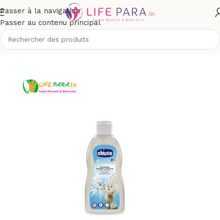
Passer à la navigation
Passer au contenu principal
/
Boutique
/
Bébé et maman
/
Puériculture
/
Vaisselles de bébé