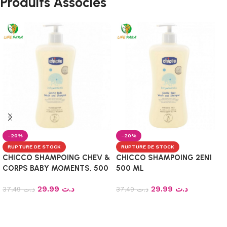
Produits Associés
-20%
-20%
RUPTURE DE STOCK
RUPTURE DE STOCK
CHICCO SHAMPOING CHEV &
CHICCO SHAMPOING 2EN1
CORPS BABY MOMENTS, 500
500 ML
ml
29.99
د.ت
29.99
د.ت
37.49
د.ت
37.49
د.ت
Lire la suite
Lire la suite