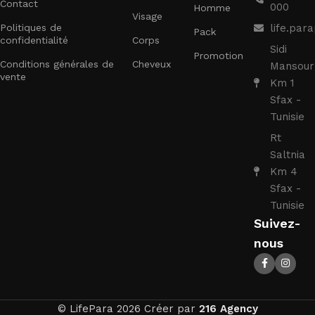
Contact
000
Homme
Visage
Politiques de
life.pa
Pack
confidentialité
Corps
Sidi
Promotion
Conditions générales de
Cheveux
Mansour
vente
Km 1
Sfax -
Tunisie
Rt
Saltnia
Km 4
Sfax -
Tunisie
Suivez-
nous
© LifePara 2026 Créer par
216 Agency