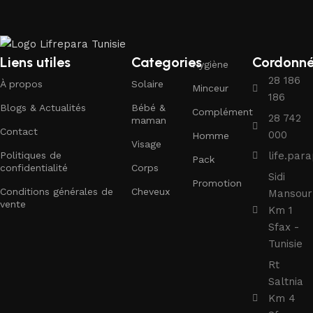
Liens utiles
Categories
Cordonn
Hygiène
28 186
À propos
Solaire
Minceur
186
Blogs & Actualités
Bébé &
Complément
28 742
maman
Contact
000
Homme
Visage
Politiques de
life.pa
Pack
confidentialité
Corps
Sidi
Promotion
Conditions générales de
Cheveux
Mansour
vente
Km 1
Sfax -
Tunisie
Rt
Saltnia
Km 4