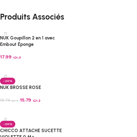
Produits Associés
NUK Goupillon 2 en 1 avec
Embout Éponge
17.99
د.ت
Ajouter au panier
-20%
NUK BROSSE ROSE
15.79
د.ت
19.74
د.ت
Ajouter au panier
-20%
CHICCO ATTACHE SUCETTE