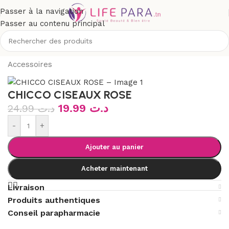
Passer à la navigation
Passer au contenu principal
Accueil
/
Boutique
/
Bébé et maman
/
Puériculture
/
Accessoires
CHICCO CISEAUX ROSE
19.99
د.ت
24.99
د.ت
-
+
Ajouter au panier
Acheter maintenant
Livraison
Produits authentiques
Conseil parapharmacie