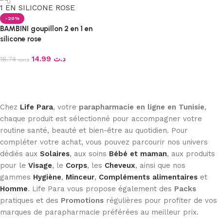
-20%
BAMBINI goupillon 2 en 1 en
silicone rose
14.99
د.ت
18.74
د.ت
Ajouter au panier
Chez
Life Para
, votre
parapharmacie en ligne en Tunisie
,
chaque produit est sélectionné pour accompagner votre
routine santé, beauté et bien-être au quotidien. Pour
compléter votre achat, vous pouvez parcourir nos univers
dédiés aux
Solaires
, aux soins
Bébé et maman
, aux produits
pour le
Visage
, le
Corps
, les
Cheveux
, ainsi que nos
gammes
Hygiène
,
Minceur
,
Compléments alimentaires
et
Homme
. Life Para vous propose également des
Packs
pratiques et des
Promotions
régulières pour profiter de vos
marques de parapharmacie préférées au meilleur prix.