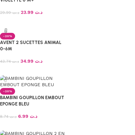
VIOLETTE 0 M+
23.99
د.ت
29.99
د.ت
Ajouter au panier
-20%
AVENT 2 SUCETTES ANIMAL
0-6M
34.99
د.ت
43.74
د.ت
Ajouter au panier
-20%
BAMBINI GOUPILLON EMBOUT
EPONGE BLEU
6.99
د.ت
8.74
د.ت
Ajouter au panier