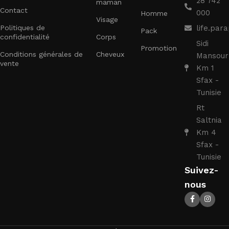
28 742
maman
Contact
000
Homme
Visage
Politiques de
life.pa
Pack
confidentialité
Corps
Sidi
Promotion
Conditions générales de
Cheveux
Mansour
vente
Km 1
Sfax -
Tunisie
Rt
Saltnia
Km 4
Sfax -
Tunisie
Suivez-
nous