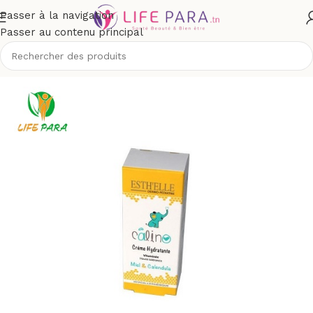
Passer à la navigation
Passer au contenu principal
t maman
/
Toilette & soins bébé
/
Hydratation visage et corps