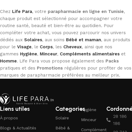
Chez
Life Para
, votre
parapharmacie en ligne en Tunisie
,
chaque produit est sélectionné pour accompagner votre
routine santé, beauté et bien-être au quotidien. Pour
compléter votre achat, vous pouvez parcourir nos univers
dédiés aux
Solaires
, aux soins
Bébé et maman
, aux produits
pour le
Visage
, le
Corps
, les
Cheveux
, ainsi que nos
gammes
Hygiène
,
Minceur
,
Compléments alimentaires
et
Homme
. Life Para vous propose également des
Packs
pratiques et des
Promotions
régulières pour profiter de vos
marques de parapharmacie préférées au meilleur prix.
Liens utiles
Categories
Cordonn
Hygiène
28 186
À propos
Solaire
Minceur
186
Blogs & Actualités
Bébé &
Complément