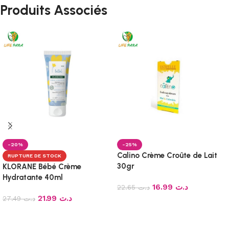
Produits Associés
-20%
-25%
Calino Crème Croûte de Lait
RUPTURE DE STOCK
30gr
KLORANE Bébé Crème
Hydratante 40ml
16.99
د.ت
22.65
د.ت
21.99
د.ت
27.49
د.ت
Ajouter au panier
Lire la suite