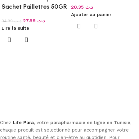
CHEVEUX COLORES
Sachet Paillettes 50GR
20.35
د.ت
200ML
Ajouter au panier
27.99
د.ت
34.99
د.ت
Lire la suite
Chez
Life Para
, votre
parapharmacie en ligne en Tunisie
,
chaque produit est sélectionné pour accompagner votre
routine santé, beauté et bien-être au quotidien. Pour