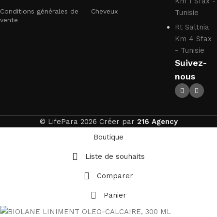
Km 1 Sfax -
Conditions générales de
Cheveux
Tunisie
vente
Rt Saltnia
Km 4 Sfax
- Tunisie
Suivez-
nous
© LifePara 2026 Créer par
216 Agency
Boutique
Liste de souhaits
Comparer
Panier