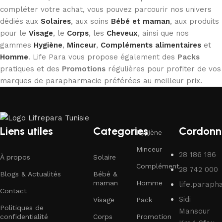
compléter votre achat, vous pouvez parcourir nos univers
dédiés aux
Solaires
, aux soins
Bébé et maman
, aux produits
pour le
Visage
, le
Corps
, les
Cheveux
, ainsi que nos
gammes
Hygiène
,
Minceur
,
Compléments alimentaires
et
Homme
. Life Para vous propose également des
Packs
pratiques et des
Promotions
régulières pour profiter de vos
marques de parapharmacie préférées au meilleur prix.
Liens utiles
Categories
Cordonn
Hygiène
Minceur
28 186 186
À propos
Solaire
Complément
28 742 000
Blogs & Actualités
Bébé &
maman
Homme
life.parap
Contact
Sidi
Visage
Pack
Politiques de
Mansour
confidentialité
Corps
Promotion