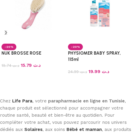
-20%
-20%
NUK BROSSE ROSE
PHYSIOMER BABY SPRAY,
115ml
15.79
د.ت
19.74
د.ت
19.99
د.ت
24.99
د.ت
Ajouter au panier
Ajouter au panier
Chez
Life Para
, votre
parapharmacie en ligne en Tunisie
,
chaque produit est sélectionné pour accompagner votre
routine santé, beauté et bien-être au quotidien. Pour
compléter votre achat, vous pouvez parcourir nos univers
dédiés aux
Solaires
, aux soins
Bébé et maman
, aux produits