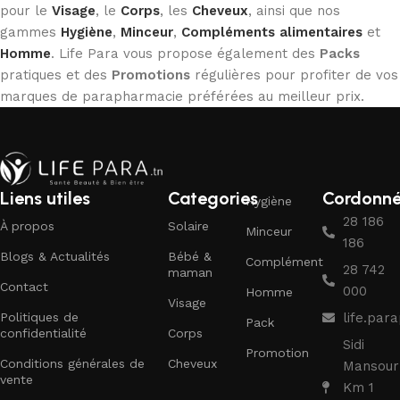
pour le
Visage
, le
Corps
, les
Cheveux
, ainsi que nos
gammes
Hygiène
,
Minceur
,
Compléments alimentaires
et
Homme
. Life Para vous propose également des
Packs
pratiques et des
Promotions
régulières pour profiter de vos
marques de parapharmacie préférées au meilleur prix.
Liens utiles
Categories
Cordonn
Hygiène
28 186
À propos
Solaire
Minceur
186
Blogs & Actualités
Bébé &
Complément
28 742
maman
Contact
000
Homme
Visage
Politiques de
life.pa
Pack
confidentialité
Corps
Sidi
Promotion
Conditions générales de
Cheveux
Mansour
vente
Km 1