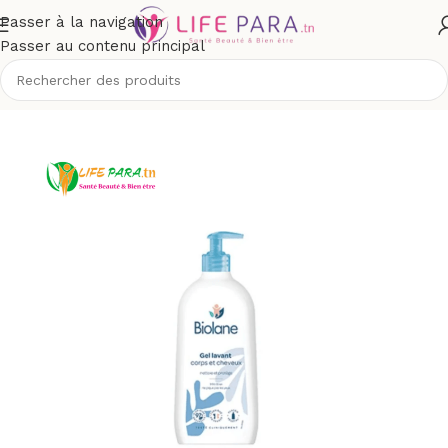
Passer à la navigation
Passer au contenu principal
 et maman
/
Toilette & soins bébé
/
Hygiène et soins du bébé