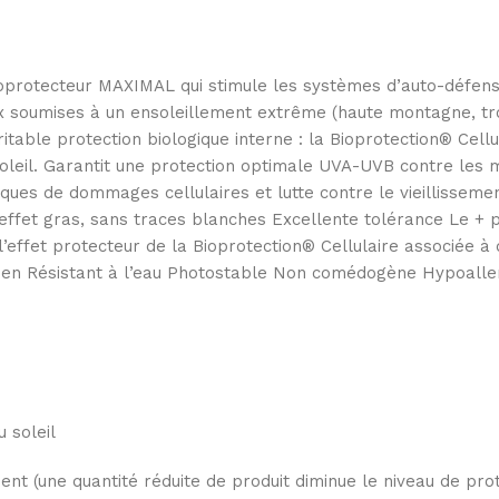
rotecteur MAXIMAL qui stimule les systèmes d’auto-défense 
x soumises à un ensoleillement extrême (haute montagne, tro
table protection biologique interne : la Bioprotection® Cellul
oleil. Garantit une protection optimale UVA-UVB contre les mé
sques de dommages cellulaires et lutte contre le vieillissem
s effet gras, sans traces blanches Excellente tolérance Le + 
 l’effet protecteur de la Bioprotection® Cellulaire associée à
n Résistant à l’eau Photostable Non comédogène Hypoalle
u soleil
t (une quantité réduite de produit diminue le niveau de prote