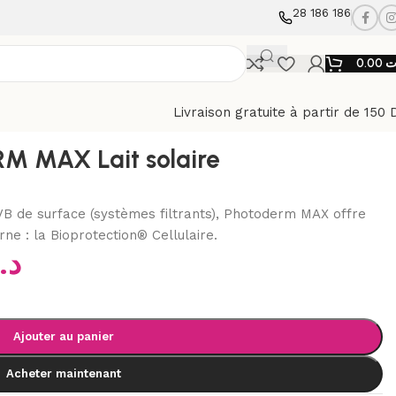
28 186 186
0.00
ت
Livraison gratuite à partir de 150 
PF 50, 100 ml
 MAX Lait solaire
UVB de surface (systèmes filtrants), Photoderm MAX offre
rne : la Bioprotection® Cellulaire.
د.
Ajouter au panier
Acheter maintenant