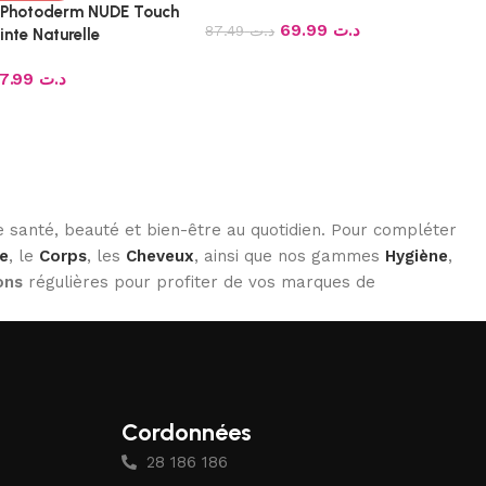
Photoderm NUDE Touch
69.99
د.ت
87.49
د.ت
nte Naturelle
67.99
د.ت
 santé, beauté et bien-être au quotidien. Pour compléter
e
, le
Corps
, les
Cheveux
, ainsi que nos gammes
Hygiène
,
ons
régulières pour profiter de vos marques de
Cordonnées
28 186 186