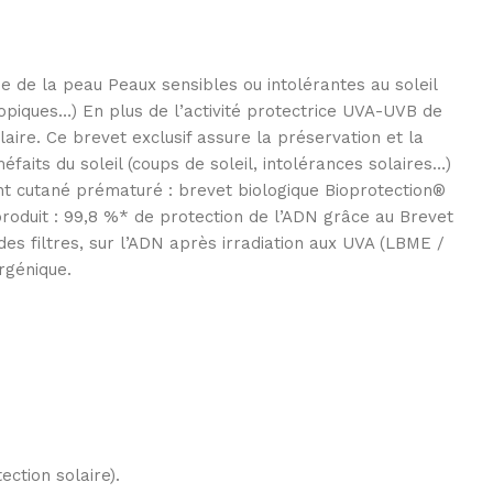
de la peau Peaux sensibles ou intolérantes au soleil
piques…) En plus de l’activité protectrice UVA-UVB de
aire. Ce brevet exclusif assure la préservation et la
faits du soleil (coups de soleil, intolérances solaires…)
ent cutané prématuré : brevet biologique Bioprotection®
produit : 99,8 %* de protection de l’ADN grâce au Brevet
 des filtres, sur l’ADN après irradiation aux UVA (LBME /
rgénique.
ction solaire).