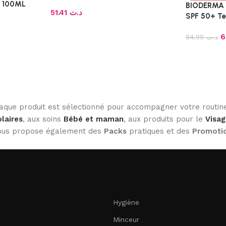
, 100ML
BIODERMA 
51.41
د.ت
SPF 50+ Tei
84.99
د.ت
haque produit est sélectionné pour accompagner votre routine
laires
, aux soins
Bébé et maman
, aux produits pour le
Visag
 vous propose également des
Packs
pratiques et des
Promoti
Hygiène
Minceur