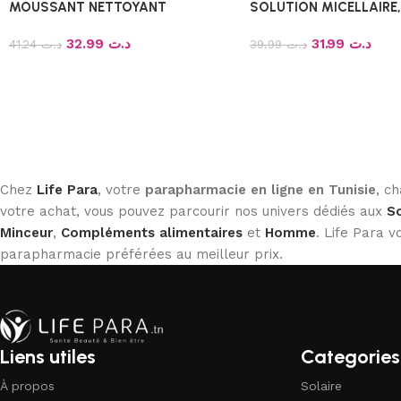
MOUSSANT NETTOYANT
SOLUTION MICELLAIRE
PURIFIANT 200 ML
32.99
د.ت
31.99
د.ت
41.24
د.ت
39.99
د.ت
Chez
Life Para
, votre
parapharmacie en ligne en Tunisie
, c
votre achat, vous pouvez parcourir nos univers dédiés aux
So
Minceur
,
Compléments alimentaires
et
Homme
. Life Para
parapharmacie préférées au meilleur prix.
Liens utiles
Categories
À propos
Solaire