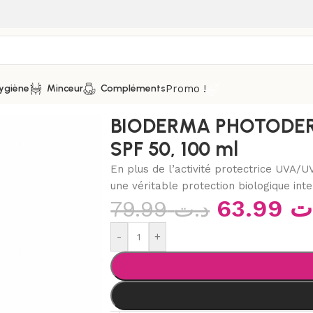
Promo !
ygiène
Minceur
Compléments
rieure à spf 50+
/
BIODERMA PHOTODERM MAX Lait solaire S
BIODERMA PHOTODERM
SPF 50, 100 ml
En plus de l’activité protectrice UVA/
une véritable protection biologique inte
63.99
ت
79.99
د.ت
-
+