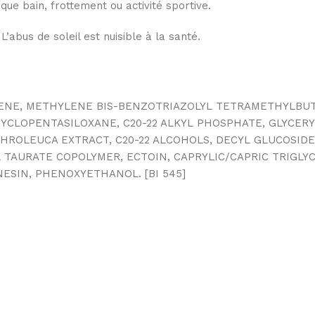
e bain, frottement ou activité sportive.
’abus de soleil est nuisible à la santé.
LENE, METHYLENE BIS-BENZOTRIAZOLYL TETRAMETHYLBU
LOPENTASILOXANE, C20-22 ALKYL PHOSPHATE, GLYCERYL 
ROLEUCA EXTRACT, C20-22 ALCOHOLS, DECYL GLUCOSIDE
AURATE COPOLYMER, ECTOIN, CAPRYLIC/CAPRIC TRIGLYC
ESIN, PHENOXYETHANOL. [BI 545]