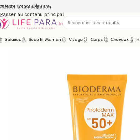
ontact
À Propos Life Para
Passer à la navigation
Passer au contenu principal
Solaires
Bébé Et Maman
Visage
Corps
Cheveux
H
Accueil
/
Boutique
/
Solaires
/
Crèmes solaires
/
Protection supé