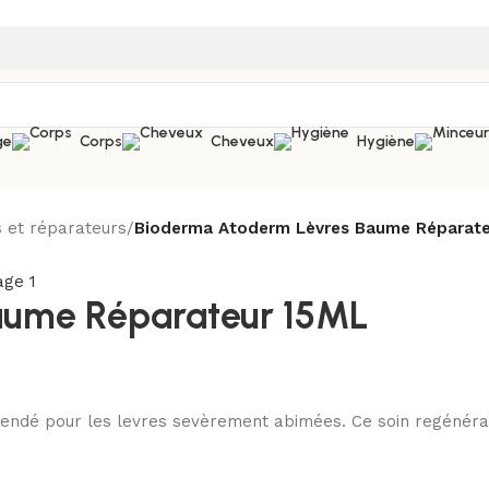
ge
Corps
Cheveux
Hygiène
 et réparateurs
/
Bioderma Atoderm Lèvres Baume Réparate
aume Réparateur 15ML
ndé pour les levres sevèrement abimées. Ce soin regénérate