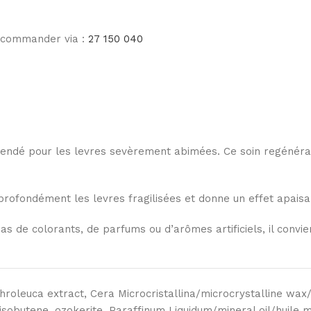
e commander via :
27 150 040
ndé pour les levres sevèrement abimées. Ce soin regénérate
rofondément les levres fragilisées et donne un effet apaisa
s de colorants, de parfums ou d’arômes artificiels, il convi
roleuca extract, Cera Microcristallina/microcrystalline wax/
yisobutene, ozokerite, Paraffinum Liquidum/mineral oil/huile m