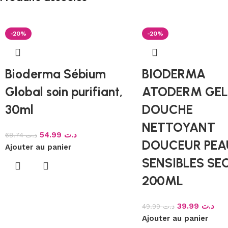
-20%
-20%
Bioderma Sébium
BIODERMA
Global soin purifiant,
ATODERM GEL
30ml
DOUCHE
NETTOYANT
54.99
د.ت
68.74
د.ت
DOUCEUR PE
Ajouter au panier
SENSIBLES SE
200ML
39.99
د.ت
49.99
د.ت
Ajouter au panier