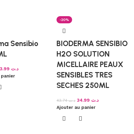
-20%
ma Sensibio
BIODERMA SENSIBIO
ML
H2O SOLUTION
MICELLAIRE PEAUX
43.99
د.ت
SENSIBLES TRES
 panier
SECHES 250ML
34.99
د.ت
43.74
د.ت
Ajouter au panier