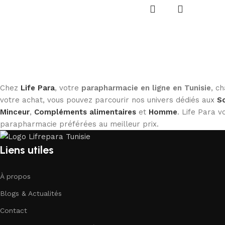
Chez
Life Para
, votre
parapharmacie en ligne en Tunisie
, c
votre achat, vous pouvez parcourir nos univers dédiés aux
So
Minceur
,
Compléments alimentaires
et
Homme
. Life Para
parapharmacie préférées au meilleur prix.
Liens utiles
À propos
Blogs & Actualités
Contact