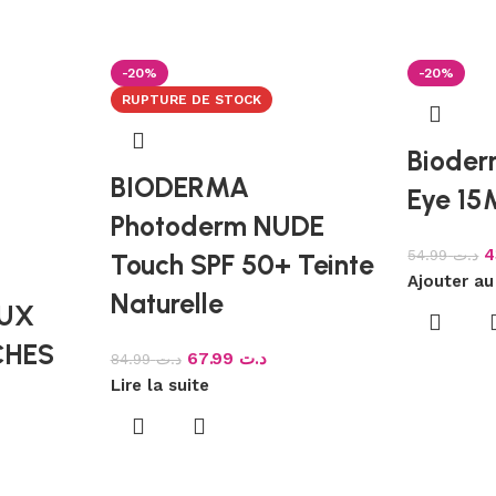
-20%
-20%
RUPTURE DE STOCK
Bioder
BIODERMA
Eye 15
Photoderm NUDE
54.99
د.ت
Touch SPF 50+ Teinte
Ajouter au
Naturelle
AUX
CHES
67.99
د.ت
84.99
د.ت
Lire la suite