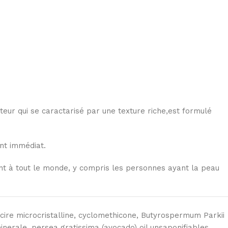
ur qui se caractarisé par une texture riche,est formulé
nt immédiat.
ent à tout le monde, y compris les personnes ayant la peau
cire microcristalline, cyclomethicone, Butyrospermum Parkii
inerale, persea gratissima (avocado) oil unsaponifiables,