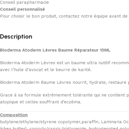
Conseil parapharmacie
Conseil personnalisé
Pour choisir le bon produit, contactez notre équipe avant d
Description
Bioderma Atoderm Lèvres Baume Réparateur 15ML
Bioderma Atoderm Lèvres est un baume ultra nutitif recomme
avec l’huile d’avocat et le beurre de karité.
Bioderma Atoderm Baume Lèvres nourrit, hydrate, restaure p
Grace à sa formule extrêmement tolérante qui ne contient pa
atopique et celles souffrant d’eczéma.
Composition
butylene/ethylene/styrene copolymer,paraffin, Laminaria Och
(shea butter), caprylic/capric triglyceride, hydrogenated pol