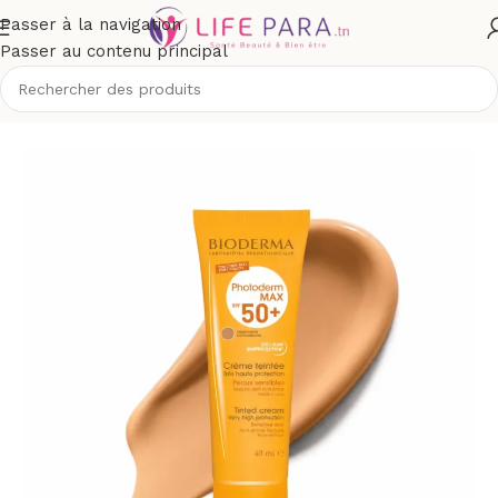
Passer à la navigation
Passer au contenu principal
Accueil
/
Boutique
/
Visage
/
Maquillage
/
Correcteurs de teint