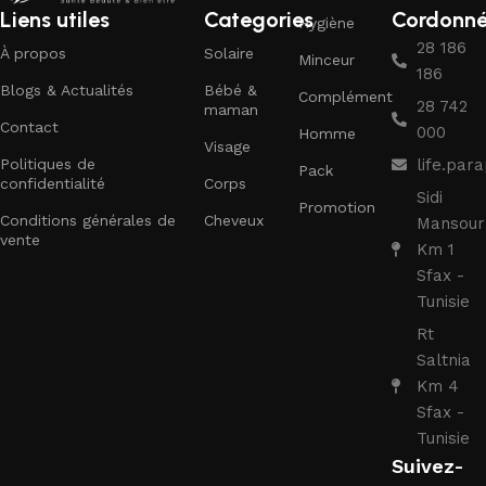
Liens utiles
Categories
Cordonn
Hygiène
28 186
À propos
Solaire
Minceur
186
Blogs & Actualités
Bébé &
Complément
28 742
maman
Contact
000
Homme
Visage
Politiques de
life.pa
Pack
confidentialité
Corps
Sidi
Promotion
Conditions générales de
Cheveux
Mansour
vente
Km 1
Sfax -
Tunisie
Rt
Saltnia
Km 4
Sfax -
Tunisie
Suivez-