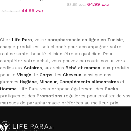
64.99
د.ت
83.65
د.ت
44.99
د.ت
62.36
د.ت
Ajouter au panier
Ajouter au panier
Chez
Life Para
, votre
parapharmacie en ligne en Tunisie
,
chaque produit est sélectionné pour accompagner votre
routine santé, beauté et bien-être au quotidien. Pour
compléter votre achat, vous pouvez parcourir nos univers
dédiés aux
Solaires
, aux soins
Bébé et maman
, aux produits
pour le
Visage
, le
Corps
, les
Cheveux
, ainsi que nos
gammes
Hygiène
,
Minceur
,
Compléments alimentaires
et
Homme
. Life Para vous propose également des
Packs
pratiques et des
Promotions
régulières pour profiter de vos
marques de parapharmacie préférées au meilleur prix.