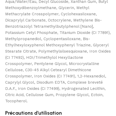
Aqua/Water/Eau, Decyl Glucoside, Xanthan Gum, Butyl
Methoxydibenzoylmethane, Glycerin, Methyl
Methacrylate Crosspolymer, Cyclohexasiloxane,
Dicaprylyl Carbonate, Octocrylene, Methylene Bis-
Benzotriazolyl Tetramethylbutylphenol [Nano],
Potassium Cetyl Phosphate, Titanium Dioxide (CI 77891),
Methylpropanediol, Cyclopentasiloxane, Bis-
Ethylhexyloxyphenol Methoxyphenyl Triazine, Glyceryl
Stearate Citrate, Polymethylsilsesquioxane, Iron Oxides
(CI 77492), HDI/Trimethylol Hexyllactone
Crosspolymer, Pentylene Glycol, Microcrystalline
Cellulose, C30-45 Alkyl Cetearyl Dimethicone
Crosspolymer, Iron Oxides (CI 77491), 1,2-Hexanediol,
Caprylyl Glycol, Disodium EDTA, Complexe breveté
D.A.F., Iron Oxides (CI 77499), Hydrogenated Lecithin,
Citric Acid, Cellulose Gum, Propylene Glycol, Ectoin,
Tocopherol.
Précautions d’utilisation