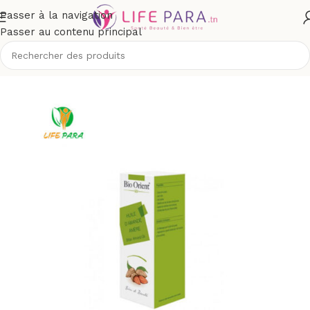
Passer à la navigation
Passer au contenu principal
ccueil
/
Boutique
/
Visage
/
Soins anti-taches et dépigmentants