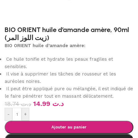
BIO ORIENT huile d’amande amère, 90ml
(زيت اللوز المر)
BIO ORIENT huile d’amande amère:
Ce huile tonifie et hydrate les peaux fragiles et
sensibles.
Il vise à supprimer les tâches de rousseur et les
auréoles noires.
Il peut être appliqué pure ou mélangée, il est indiqué de
le faire pénétrer tout en massant délicatement.
14.99
د.ت
18.74
د.ت
-
+
Ajouter au panier