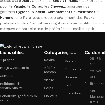
dédiés aux
Solaires
, aux soins
Bébé et maman
, aux produits
pour le
Visage
, le
Corps
, les
Cheveux
, ainsi que nos
gammes
Hygiène
,
Minceur
,
Compléments alimentaires
et
Homme
. Life Para vous propose également des
Packs
pratiques et des
Promotions
régulières pour profiter de vos
marques de parapharmacie préférées au meilleur prix.
Liens utiles
Categories
Cordonn
Hygiène
28 186
À propos
Solaire
Minceur
186
Blogs & Actualités
Bébé &
Complément
28 742
maman
Contact
000
Homme
Visage
Politiques de
life.pa
Pack
confidentialité
Corps
Sidi
Promotion
Conditions générales de
Cheveux
Mansour
vente
Km 1