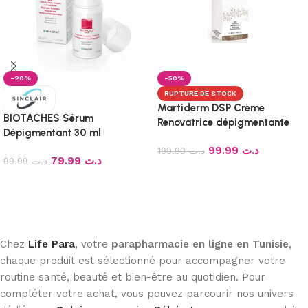
-20%
-50%
RUPTURE DE STOCK
Martiderm DSP Crème
BIOTACHES Sérum
Renovatrice dépigmentante
Dépigmentant 30 ml
40 ml
99.99
د.ت
199.99
د.ت
79.99
د.ت
99.99
د.ت
Lire la suite
Ajouter au panier
Chez
Life Para
, votre
parapharmacie en ligne en Tunisie
,
chaque produit est sélectionné pour accompagner votre
routine santé, beauté et bien-être au quotidien. Pour
compléter votre achat, vous pouvez parcourir nos univers