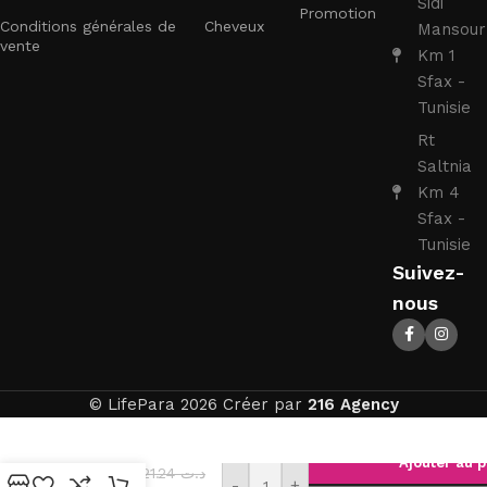
Sidi
Promotion
Conditions générales de
Cheveux
Mansour
vente
Km 1
Sfax -
Tunisie
Rt
Saltnia
Km 4
Sfax -
Tunisie
Suivez-
nous
© LifePara 2026 Créer par
216 Agency
BIO
ORIENT
Ajouter au p
21.24
د.ت
Huile
-
+