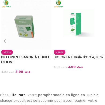
-20%
-20%
BIO ORIENT SAVON À L’HUILE
BIO ORIENT Huile d’Ortie, 10ml
D’OLIVE
3.99
د.ت
4.99
د.ت
3.99
د.ت
4.99
د.ت
Ajouter au panier
Ajouter au panier
Chez
Life Para
, votre
parapharmacie en ligne en Tunisie
,
chaque produit est sélectionné pour accompagner votre