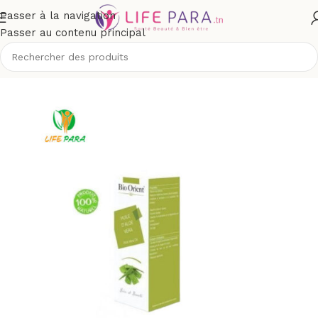
Passer à la navigation
Passer au contenu principal
eil
/
Boutique
/
Bio & naturel
/
Aromathérapie
/
huiles végétales