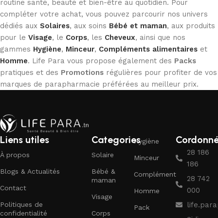
routine santé, beauté et bien-être au quotidien. Pour
compléter votre achat, vous pouvez parcourir nos univers
dédiés aux
Solaires
, aux soins
Bébé et maman
, aux produits
pour le
Visage
, le
Corps
, les
Cheveux
, ainsi que nos
gammes
Hygiène
,
Minceur
,
Compléments alimentaires
et
Homme
. Life Para vous propose également des
Packs
pratiques et des
Promotions
régulières pour profiter de vos
marques de parapharmacie préférées au meilleur prix.
Liens utiles
Categories
Cordonn
Hygiène
28 186
À propos
Solaire
Minceur
186
Blogs & Actualités
Bébé &
Complément
28 742
maman
Contact
000
Homme
Visage
Politiques de
life.pa
Pack
confidentialité
Corps