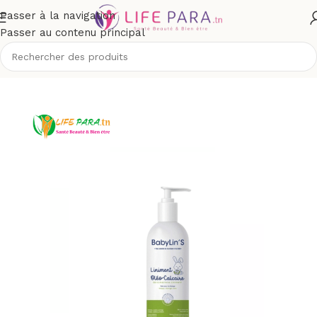
Passer à la navigation
Passer au contenu principal
utique
/
Bébé et maman
/
Change de bébé
/
Crème de change