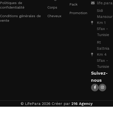
Politiques de
life.pa
Pack
confidentialité
Corps
Sidi
Promotion
Conditions générales de
Cheveux
Mansour
vente
Km 1
Sfax -
Tunisie
Rt
Saltnia
Km 4
Sfax -
Tunisie
Suivez-
nous
© LifePara 2026 Créer par
216 Agency