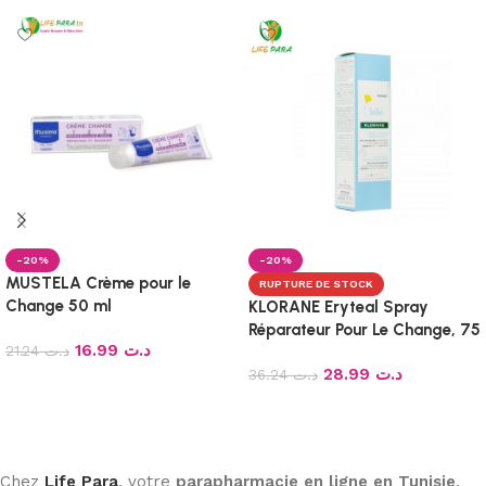
-20%
-20%
MUSTELA Crème pour le
RUPTURE DE STOCK
Change 50 ml
KLORANE Eryteal Spray
Réparateur Pour Le Change, 75
16.99
د.ت
21.24
د.ت
ml
28.99
د.ت
36.24
د.ت
Ajouter au panier
Lire la suite
Chez
Life Para
, votre
parapharmacie en ligne en Tunisie
,