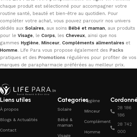
chaque produit est sélectionné pour accompagner votre
routine santé, beauté et bien-être au quotidien. Pour
compléter votre achat, vous pouvez parcourir nos univers
dédiés aux
Solaires
, aux soins
Bébé et maman
, aux produits
pour le
Visage
, le
Corps
, les
Cheveux
, ainsi que nos
gammes
Hygiène
,
Minceur
,
Compléments alimentaires
et
Homme
. Life Para vous propose également des
Packs
pratiques et des
Promotions
régulières pour profiter de vos
marques de parapharmacie préférées au meilleur prix.
Liens utiles
Categories
Cordonn
Hygiène
28 186
À propos
Solaire
Minceur
186
Blogs & Actualités
Bébé &
Complément
28 742
maman
Contact
000
Homme
Visage