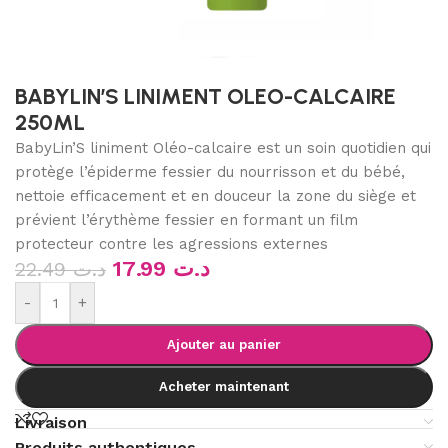
BABYLIN’S LINIMENT OLEO-CALCAIRE
250ML
BabyLin’S liniment Oléo-calcaire est un soin quotidien qui
protège l’épiderme fessier du nourrisson et du bébé,
nettoie efficacement et en douceur la zone du siège et
prévient l’érythème fessier en formant un film
protecteur contre les agressions externes
17.99
د.ت
22.49
د.ت
-
+
Ajouter au panier
Acheter maintenant
Livraison
Produits authentiques